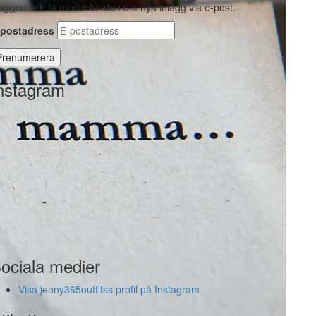
oggen och få meddelanden om nya inlägg via e-post.
-postadress
nstagram
ociala medier
Visa jenny365outfitss profil på Instagram