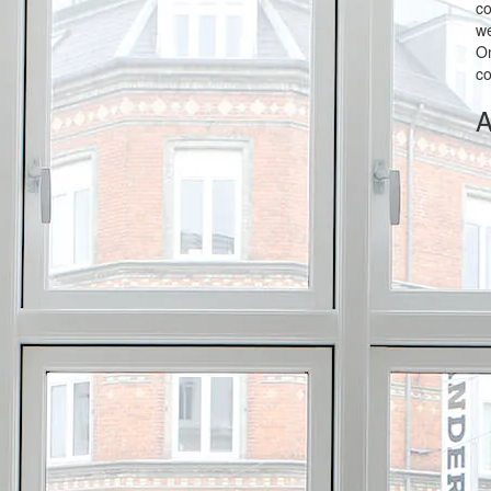
co
we
Om
co
A