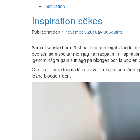
Inspiration
Inspiration sökes
Publicerat den
4 november, 2018
av
365outfits
Som ni kanske har märkt har bloggen legat vilande den s
bebisen som spökar men jag har tappat min inspiration
igenom några gamla inlägg på bloggen och la upp ett par
Om ni är några tappra läsare kvar trots pausen får ni
igång bloggen igen.