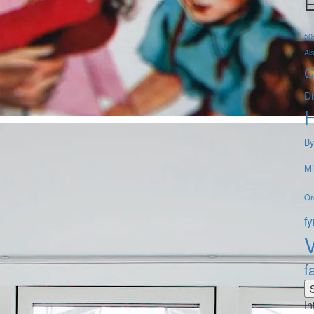
E
50-
Al
C
Di
By
Mi
Or
f
V
f
In