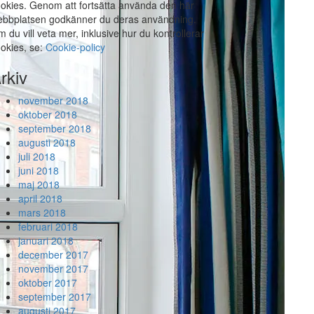
okies. Genom att fortsätta använda den här
bbplatsen godkänner du deras användning.
 du vill veta mer, inklusive hur du kontrollerar
okies, se:
Cookie-policy
rkiv
november 2018
oktober 2018
september 2018
augusti 2018
juli 2018
juni 2018
maj 2018
april 2018
mars 2018
februari 2018
januari 2018
december 2017
november 2017
oktober 2017
september 2017
augusti 2017