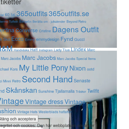
tiketter
365outfits
365outfits.se
60-tal
tal
stermo Toffeln
Bergelin
Beyond Retro
Berätta om - julkalender
Dagens Outfit
ertina
Converse
Cristine
Ecco
Fynd
emmydesign
n Sko
Gucci
Emmy
H&M
Lindex
Hatt
Lady Tiua
Marc
Instagram
Handväska
Marc Jacobs
 Marc Jacobs
Marc Jacobs Special Items
My Little Pony
Nixon
chael Kors
ootd
Second Hand
Senaste
Retro
ci Minni
Skånskan
Twilfit
ynd
Tjallamalla
Sunshine
Träskor
intage
Vintage dress
Vintage
ashion
Vintage Hats
Westerblads hattaffär
tegritet och cookies: Den här webbplatsen använder