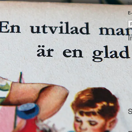
bl
E
I
S