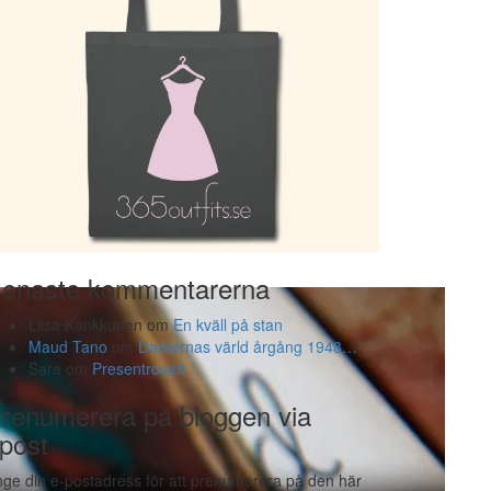
enaste kommentarerna
Liisa Kankkunen
om
En kväll på stan
Maud Tano
om
Damernas värld årgång 1948…
Sara
om
Presentrosett
renumerera på bloggen via
post
ge din e-postadress för att prenumerera på den här