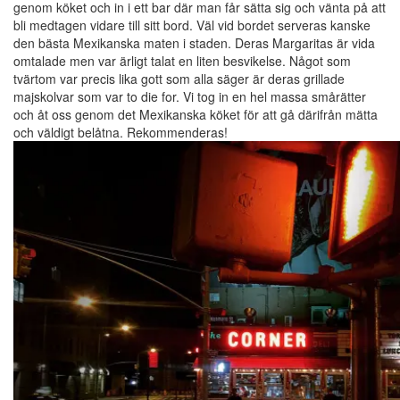
genom köket och in i ett bar där man får sätta sig och vänta på att
bli medtagen vidare till sitt bord. Väl vid bordet serveras kanske
den bästa Mexikanska maten i staden. Deras Margaritas är vida
omtalade men var ärligt talat en liten besvikelse. Något som
tvärtom var precis lika gott som alla säger är deras grillade
majskolvar som var to die for. Vi tog in en hel massa smårätter
och åt oss genom det Mexikanska köket för att gå därifrån mätta
och väldigt belåtna. Rekommenderas!