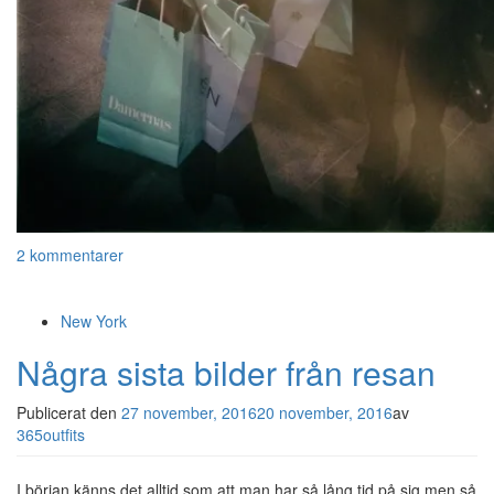
2 kommentarer
New York
Några sista bilder från resan
Publicerat den
27 november, 2016
20 november, 2016
av
365outfits
I början känns det alltid som att man har så lång tid på sig men så