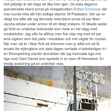
helt plötsligt är det dags att åka hem igen. De sista dagarna
spenderades bland annat på vintagebutiken
Buffalo Exchange
där
man kunde hitta allt från solkiga skjortor till Pradaskor. Det var en
riktigt bra affär där jag lämnade med bland annat ett par Marc
Jacobs-stövlar under armen till ett riktigt vrakpris. Vi råkade sedan
gå förbi en underbar bokhandel som hade en hel vägg med
modeböcker. Jag ville ha allihop men fick nöja mig med ett par
små utgåvor som fick plats i resväskan och inte vägde för mycket.
När man väl är i New York så drömmer man ju alltid om att få
smaka lite stjärnglans och sista dagen ramlade vi bokstavligen in i
en filminspelning utanför domstolen där jag hamnade öga mot
öga med Clare Danes som spelade in en scen till Homeland. En
trevlig avslutning på en underbar resa.