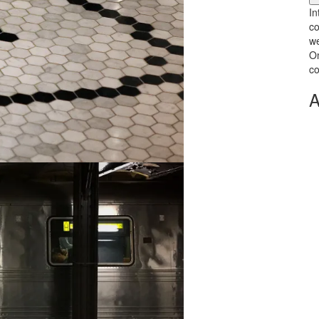
In
co
we
Om
co
A