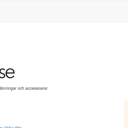
klänningar och accessoarer
av
365outfits