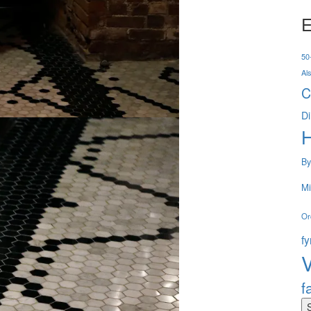
E
50-
Al
C
Di
By
Mi
Or
f
V
f