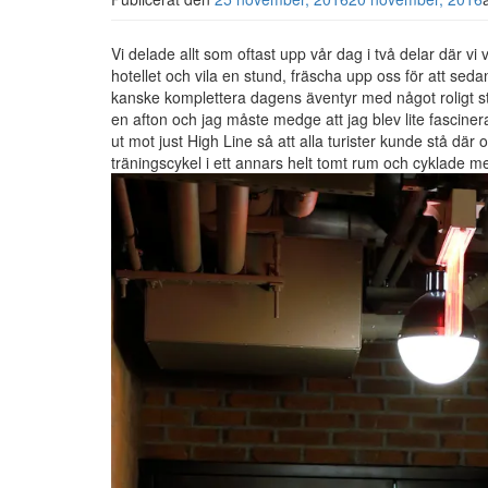
Vi delade allt som oftast upp vår dag i två delar där vi
hotellet och vila en stund, fräscha upp oss för att seda
kanske komplettera dagens äventyr med något roligt sto
en afton och jag måste medge att jag blev lite fascin
ut mot just High Line så att alla turister kunde stå där o
träningscykel i ett annars helt tomt rum och cyklade m