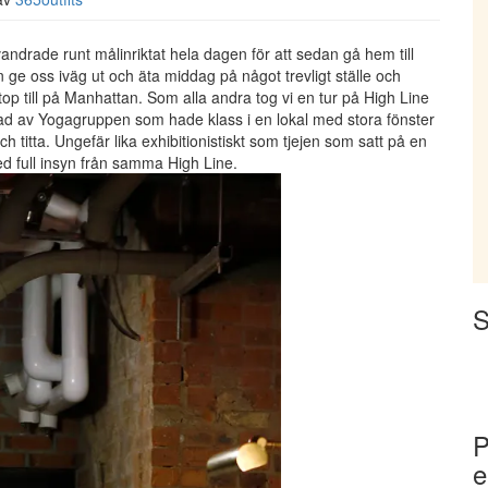
 vandrade runt målinriktat hela dagen för att sedan gå hem till
n ge oss iväg ut och äta middag på något trevligt ställe och
p till på Manhattan. Som alla andra tog vi en tur på High Line
erad av Yogagruppen som hade klass i en lokal med stora fönster
ch titta. Ungefär lika exhibitionistiskt som tjejen som satt på en
ed full insyn från samma High Line.
S
P
e