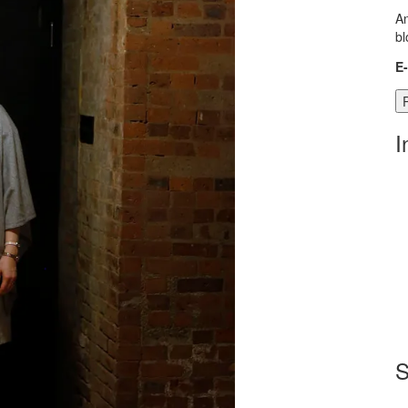
An
bl
E
I
S