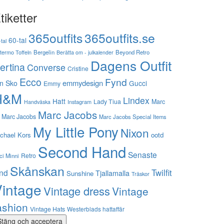
tiketter
365outfits
365outfits.se
60-tal
tal
stermo Toffeln
Bergelin
Beyond Retro
Berätta om - julkalender
Dagens Outfit
ertina
Converse
Cristine
Ecco
Fynd
emmydesign
n Sko
Gucci
Emmy
H&M
Lindex
Hatt
Lady Tiua
Marc
Instagram
Handväska
Marc Jacobs
 Marc Jacobs
Marc Jacobs Special Items
My Little Pony
Nixon
chael Kors
ootd
Second Hand
Senaste
Retro
ci Minni
Skånskan
Twilfit
ynd
Tjallamalla
Sunshine
Träskor
intage
Vintage dress
Vintage
ashion
Vintage Hats
Westerblads hattaffär