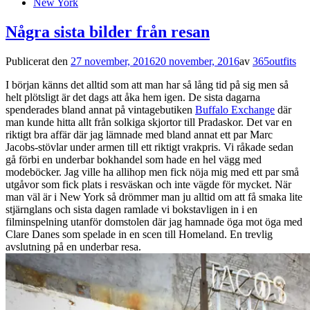
New York
Några sista bilder från resan
Publicerat den
27 november, 2016
20 november, 2016
av
365outfits
I början känns det alltid som att man har så lång tid på sig men så
helt plötsligt är det dags att åka hem igen. De sista dagarna
spenderades bland annat på vintagebutiken
Buffalo Exchange
där
man kunde hitta allt från solkiga skjortor till Pradaskor. Det var en
riktigt bra affär där jag lämnade med bland annat ett par Marc
Jacobs-stövlar under armen till ett riktigt vrakpris. Vi råkade sedan
gå förbi en underbar bokhandel som hade en hel vägg med
modeböcker. Jag ville ha allihop men fick nöja mig med ett par små
utgåvor som fick plats i resväskan och inte vägde för mycket. När
man väl är i New York så drömmer man ju alltid om att få smaka lite
stjärnglans och sista dagen ramlade vi bokstavligen in i en
filminspelning utanför domstolen där jag hamnade öga mot öga med
Clare Danes som spelade in en scen till Homeland. En trevlig
avslutning på en underbar resa.