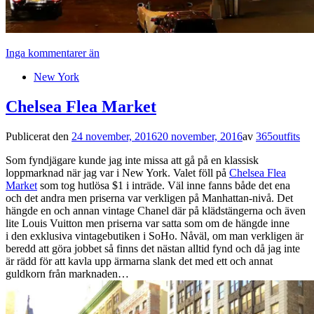
Inga kommentarer än
New York
Chelsea Flea Market
Publicerat den
24 november, 2016
20 november, 2016
av
365outfits
Som fyndjägare kunde jag inte missa att gå på en klassisk
loppmarknad när jag var i New York. Valet föll på
Chelsea Flea
Market
som tog hutlösa $1 i inträde. Väl inne fanns både det ena
och det andra men priserna var verkligen på Manhattan-nivå. Det
hängde en och annan vintage Chanel där på klädstängerna och även
lite Louis Vuitton men priserna var satta som om de hängde inne
i den exklusiva vintagebutiken i SoHo. Nåväl, om man verkligen är
beredd att göra jobbet så finns det nästan alltid fynd och då jag inte
är rädd för att kavla upp ärmarna slank det med ett och annat
guldkorn från marknaden…