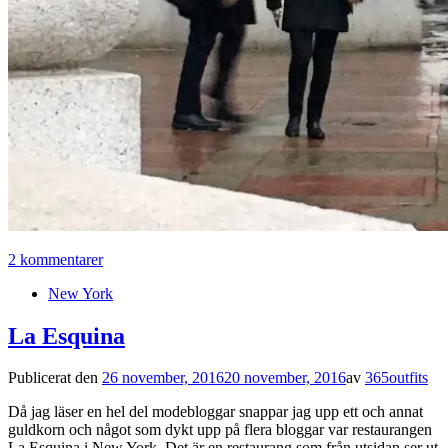
2 kommentarer
New York
La Esquina
Publicerat den
26 november, 2016
20 november, 2016
av
365outfits
Då jag läser en hel del modebloggar snappar jag upp ett och annat
guldkorn och något som dykt upp på flera bloggar var restaurangen
La Esquina i New York. Det är en restaurang som från utsidan ser ut