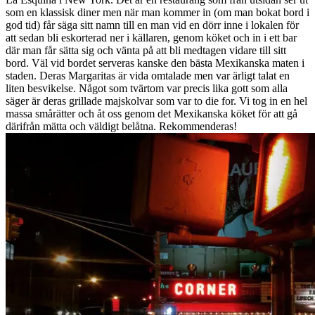
som en klassisk diner men när man kommer in (om man bokat bord i
god tid) får säga sitt namn till en man vid en dörr inne i lokalen för
att sedan bli eskorterad ner i källaren, genom köket och in i ett bar
där man får sätta sig och vänta på att bli medtagen vidare till sitt
bord. Väl vid bordet serveras kanske den bästa Mexikanska maten i
staden. Deras Margaritas är vida omtalade men var ärligt talat en
liten besvikelse. Något som tvärtom var precis lika gott som alla
säger är deras grillade majskolvar som var to die for. Vi tog in en hel
massa smårätter och åt oss genom det Mexikanska köket för att gå
därifrån mätta och väldigt belåtna. Rekommenderas!