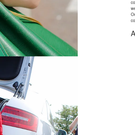
co
we
Om
co
A