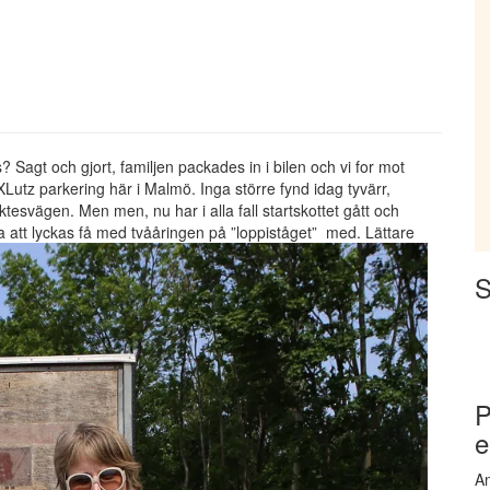
 Sagt och gjort, familjen packades in i bilen och vi for mot
utz parkering här i Malmö. Inga större fynd idag tyvärr,
ktesvägen. Men men, nu har i alla fall startskottet gått och
 att lyckas få med tvååringen på ”loppiståget” med. Lättare
S
P
e
An