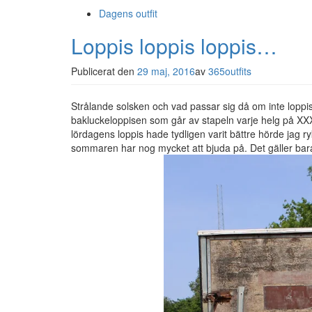
Dagens outfit
Loppis loppis loppis…
Publicerat den
29 maj, 2016
av
365outfits
Strålande solsken och vad passar sig då om inte loppis?
bakluckeloppisen som går av stapeln varje helg på XXXL
lördagens loppis hade tydligen varit bättre hörde jag ry
sommaren har nog mycket att bjuda på. Det gäller bara