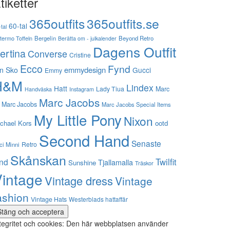
tiketter
365outfits
365outfits.se
60-tal
tal
stermo Toffeln
Bergelin
Beyond Retro
Berätta om - julkalender
Dagens Outfit
ertina
Converse
Cristine
Ecco
Fynd
emmydesign
n Sko
Gucci
Emmy
H&M
Lindex
Hatt
Lady Tiua
Marc
Instagram
Handväska
Marc Jacobs
 Marc Jacobs
Marc Jacobs Special Items
My Little Pony
Nixon
chael Kors
ootd
Second Hand
Senaste
Retro
ci Minni
Skånskan
Twilfit
ynd
Tjallamalla
Sunshine
Träskor
intage
Vintage dress
Vintage
ashion
Vintage Hats
Westerblads hattaffär
tegritet och cookies: Den här webbplatsen använder