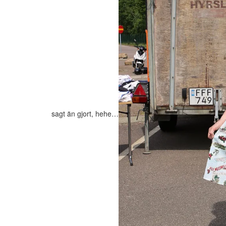
sagt än gjort, hehe…