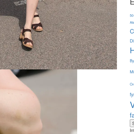
E
50-
Al
C
Di
By
Mi
Or
f
V
f
In