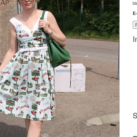
bl
E
I
S