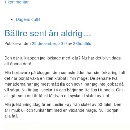
1 kommentar
Dagens outfit
Bättre sent än aldrig…
Publicerat den
25 december, 2017
av
365outfits
Den där julklappen jag lockade med igår? Nu har det blivit dags
att öppna den!
Min bortavaro på bloggen den senaste tiden har sin förklaring i att
det har börjat växa en liten krabat i min mage. De senaste två
månaderna har jag mest mått illa och sovit, när jag inte jobbat då
vill säga. Nu är jag i vecka 14 och börjar se lite ljus i tunneln. Om
allt går som det är tänkt får Ivan ett syskon i slutet av juni.
Min julklänning idag är en Leslie Fay från slutet av 50-talet. Den
är i mjuk ull och funkar fint med en växande mage. Nu i början i
alla fall.