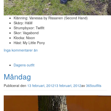
Klänning: Vanessa by Rissanen (Second Hand)
Skärp: H&M
Strumpbyxor: Twilfit
Skor: Vagabond
Klocka: Nixon
Häst: My Little Pony
Inga kommentarer än
Dagens outfit
Måndag
Publicerat den
13 februari, 2012
13 februari, 2012
av
365outfits