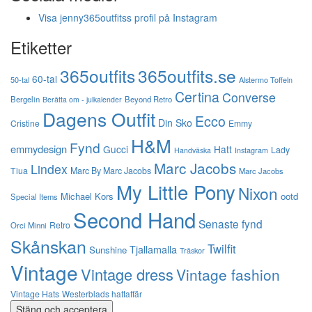
Visa jenny365outfitss profil på Instagram
Etiketter
365outfits
365outfits.se
60-tal
50-tal
Alstermo Toffeln
Certina
Converse
Bergelin
Beyond Retro
Berätta om - julkalender
Dagens Outfit
Ecco
Din Sko
Cristine
Emmy
H&M
Fynd
emmydesign
Gucci
Hatt
Lady
Instagram
Handväska
Marc Jacobs
Lindex
Tiua
Marc By Marc Jacobs
Marc Jacobs
My Little Pony
Nixon
Michael Kors
ootd
Special Items
Second Hand
Senaste fynd
Retro
Orci Minni
Skånskan
Twilfit
Tjallamalla
Sunshine
Träskor
Vintage
Vintage dress
Vintage fashion
Vintage Hats
Westerblads hattaffär