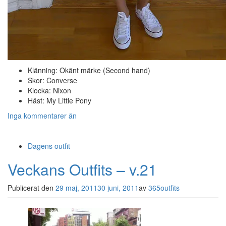
Klänning: Okänt märke (Second hand)
Skor: Converse
Klocka: Nixon
Häst: My Little Pony
Inga kommentarer än
Dagens outfit
Veckans Outfits – v.21
Publicerat den
29 maj, 2011
30 juni, 2011
av
365outfits