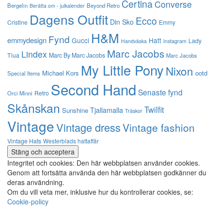
Certina
Converse
Bergelin
Beyond Retro
Berätta om - julkalender
Dagens Outfit
Ecco
Din Sko
Cristine
Emmy
H&M
Fynd
emmydesign
Gucci
Hatt
Lady
Instagram
Handväska
Marc Jacobs
Lindex
Tiua
Marc By Marc Jacobs
Marc Jacobs
My Little Pony
Nixon
Michael Kors
ootd
Special Items
Second Hand
Senaste fynd
Retro
Orci Minni
Skånskan
Twilfit
Tjallamalla
Sunshine
Träskor
Vintage
Vintage dress
Vintage fashion
Vintage Hats
Westerblads hattaffär
Integritet och cookies: Den här webbplatsen använder cookies.
Genom att fortsätta använda den här webbplatsen godkänner du
deras användning.
Om du vill veta mer, inklusive hur du kontrollerar cookies, se:
Cookie-policy