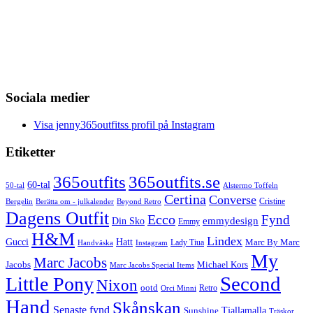
Sociala medier
Visa jenny365outfitss profil på Instagram
Etiketter
365outfits
365outfits.se
60-tal
50-tal
Alstermo Toffeln
Certina
Converse
Cristine
Bergelin
Beyond Retro
Berätta om - julkalender
Dagens Outfit
Ecco
Fynd
Din Sko
emmydesign
Emmy
H&M
Lindex
Gucci
Hatt
Lady Tiua
Marc By Marc
Instagram
Handväska
My
Marc Jacobs
Michael Kors
Jacobs
Marc Jacobs Special Items
Second
Little Pony
Nixon
ootd
Retro
Orci Minni
Hand
Skånskan
Senaste fynd
Tjallamalla
Sunshine
Träskor