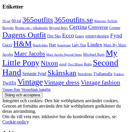
Etiketter
365outfits
365outfits.se
60-tal
50-tal
Alstermo Toffeln
Certina
Converse
Cristine
Bergelin
Beyond Retro
Berätta om - julkalender
Dagens Outfit
Ecco
Fynd
Din Sko
emmydesign
Emmy
H&M
Lindex
Gucci
Hatt
Lady Tiua
Marc By Marc
Instagram
Handväska
My
Marc Jacobs
Michael Kors
Jacobs
Marc Jacobs Special Items
Second
Little Pony
Nixon
ootd
Retro
Orci Minni
Hand
Skånskan
Senaste fynd
Tjallamalla
Sunshine
Träskor
Vintage
Vintage dress
Vintage fashion
Twilfit
Vintage Hats
Westerblads hattaffär
Integritet och cookies: Den här webbplatsen använder cookies.
Genom att fortsätta använda den här webbplatsen godkänner du
deras användning.
Om du vill veta mer, inklusive hur du kontrollerar cookies, se:
Cookie-policy