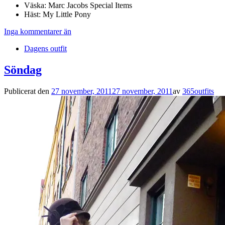
Väska: Marc Jacobs Special Items
Häst: My Little Pony
Inga kommentarer än
Dagens outfit
Söndag
Publicerat den
27 november, 2011
27 november, 2011
av
365outfits