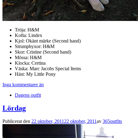
Tröja: H&M
Kofta: Lindex
Kjol: Okänt märke (Second hand)
Strumpbyxor: H&M
Skor: Cristine (Second hand)
Mössa: H&M
Klocka: Certina
Väska: Marc Jacobs Special Items
Häst: My Little Pony
Inga kommentarer än
Dagens outfit
Lördag
Publicerat den
22 oktober, 2011
22 oktober, 2011
av
365outfits