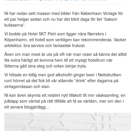
Ni har redan sett massor med bilder från København Vintage för
ett par helger sedan och nu har det blivit dags för liet ”bakom
kulisserna”.
Vi bodde på Hotel SKT Petri som ligger nära Nørrebro i
Köpenhamn, ett hotell som verkligen kan rekommenderas. Vacker
arkitektur, bra service och fantastisk frukost.
Även om man mest är ute på vift när man reser så känns det alltid
lite extra härligt att komma hem till ett mysigt hotellrum när
fötterna gått sina steg och orken börjar tryta.
Vi hittade en billig men god alkoholfri ginger beer i Nettobutiken
runt hörnet så det fick bli vår stående ”drink” efter dagarna på
vintagemässan och stan.
Ni kan även skymta ett relativt nytt tillskott till min väsksamling, en
julklapp som väntat på rätt tillfälle att få se världen, mer om den i
ett senare blogginlägg…