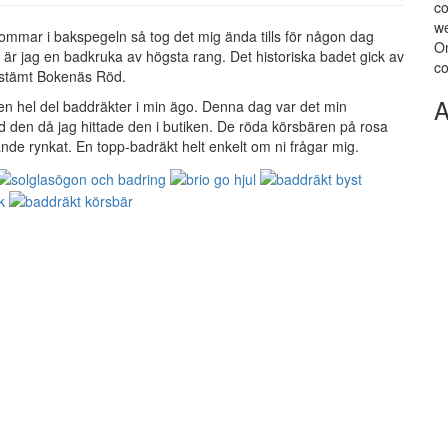
co
we
sommar i bakspegeln så tog det mig ända tills för någon dag
Om
år är jag en badkruka av högsta rang. Det historiska badet gick av
co
bestämt Bokenäs Röd.
A
 en hel del baddräkter i min ägo. Denna dag var det min
med den då jag hittade den i butiken. De röda körsbären på rosa
nde rynkat. En topp-badräkt helt enkelt om ni frågar mig.