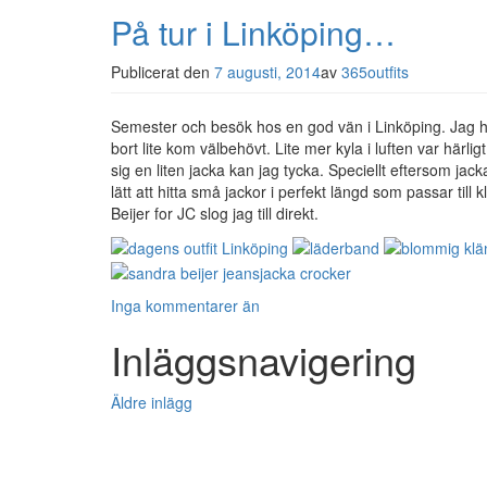
På tur i Linköping…
Publicerat den
7 augusti, 2014
av
365outfits
Semester och besök hos en god vän i Linköping. Jag 
bort lite kom välbehövt. Lite mer kyla i luften var härli
sig en liten jacka kan jag tycka. Speciellt eftersom jac
lätt att hitta små jackor i perfekt längd som passar ti
Beijer for JC slog jag till direkt.
Inga kommentarer än
Inläggsnavigering
Äldre inlägg