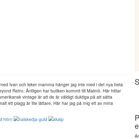
S
a med Ivan och leker mamma hänger jag inte med i det nya heta
 Beyond Retro. Äntligen har butiken kommit till Malmö. Här hittar
rikansk vintage är att de är väldigt duktiga på att sätta
alt ett plagg är lite lättare. Här har jag på mig ett av mina
P
e
An