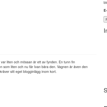
bl
E
I
 var liten och mössan är ett av fynden. En tunn fin
n som liten och nu får Ivan bära den. Vagnen är även den
räver sitt eget blogginlägg inom kort.
S