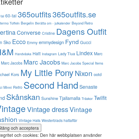
tiketter
365outfits
365outfits.se
60-tal
tal
stermo Toffeln
Bergelin
Beyond Retro
Berätta om - julkalender
Dagens Outfit
ertina
Converse
Cristine
Ecco
Fynd
emmydesign
n Sko
Gucci
Emmy
H&M
Lindex
Hatt
Lady Tiua
Marc
Instagram
Handväska
Marc Jacobs
 Marc Jacobs
Marc Jacobs Special Items
My Little Pony
Nixon
chael Kors
ootd
Second Hand
Senaste
Retro
ci Minni
Skånskan
Twilfit
ynd
Tjallamalla
Sunshine
Träskor
intage
Vintage dress
Vintage
ashion
Vintage Hats
Westerblads hattaffär
tegritet och cookies: Den här webbplatsen använder