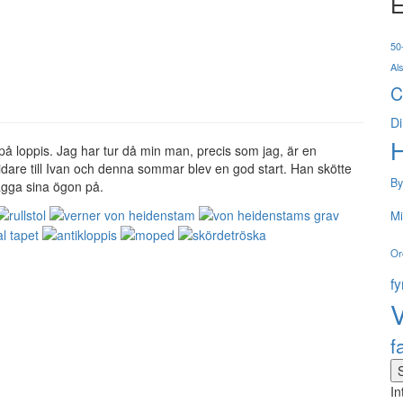
E
50-
Al
C
Di
 på loppis. Jag har tur då min man, precis som jag, är en
a vidare till Ivan och denna sommar blev en god start. Han skötte
By
lägga sina ögon på.
Mi
Or
f
V
f
In