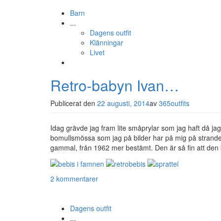
Barn
...
Dagens outfit
Klänningar
Livet
Retro-babyn Ivan…
Publicerat den
22 augusti, 2014
av
365outfits
Idag grävde jag fram lite småprylar som jag haft då jag
bomullsmössa som jag på bilder har på mig på strande
gammal, från 1962 mer bestämt. Den är så fin att den k
2 kommentarer
Dagens outfit
...