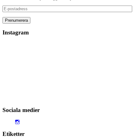
E-
postadress
Instagram
Sociala medier
Visa
jenny365outfitss
profil
Etiketter
på