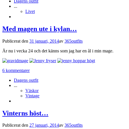
Dagens outfit
...
Livet
Med magen ute i kylan…
Publicerat den
31 januari, 2014
av
365outfits
Är nu i vecka 24 och det känns som jag har en ål i min mage.
6 kommentarer
Dagens outfit
...
Väskor
Vintage
Vinterns höst…
Publicerat den
27 januari, 2014
av
365outfits