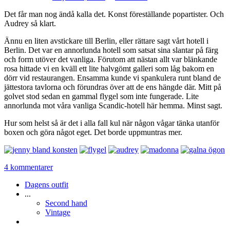
Det får man nog ändå kalla det. Konst föreställande popartister. Och
Audrey så klart.
Ännu en liten avstickare till Berlin, eller rättare sagt vårt hotell i
Berlin. Det var en annorlunda hotell som satsat sina slantar på färg
och form utöver det vanliga. Förutom att nästan allt var blänkande
rosa hittade vi en kväll ett lite halvgömt galleri som låg bakom en
dörr vid restaurangen. Ensamma kunde vi spankulera runt bland de
jättestora tavlorna och förundras över att de ens hängde där. Mitt på
golvet stod sedan en gammal flygel som inte fungerade. Lite
annorlunda mot våra vanliga Scandic-hotell här hemma. Minst sagt.
Hur som helst så är det i alla fall kul när någon vågar tänka utanför
boxen och göra något eget. Det borde uppmuntras mer.
4 kommentarer
Dagens outfit
...
Second hand
Vintage