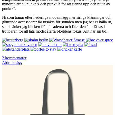
mindre värde i punkt A och punkt B för att stanna upp och njuta av
punkt C.
Ni som trånar efter hederliga modeinlägg mer sirliga klänningar och
glittrande accessoarer får ursäkta för stunden men jag ber er hålla ut,
snart sänker jag blicken från fasaderna och låter den åter fästas i
trottoaren för att låta modet återfå bloggens fokus. Allt har sin tid.
2 kommentarer
Inläggsnavigering
Äldre inlägg