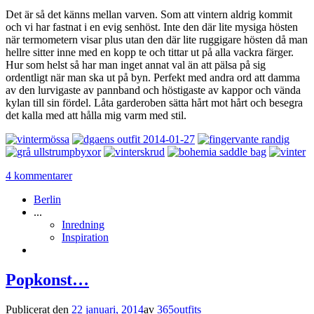
Det är så det känns mellan varven. Som att vintern aldrig kommit
och vi har fastnat i en evig senhöst. Inte den där lite mysiga hösten
när termometern visar plus utan den där lite ruggigare hösten då man
hellre sitter inne med en kopp te och tittar ut på alla vackra färger.
Hur som helst så har man inget annat val än att pälsa på sig
ordentligt när man ska ut på byn. Perfekt med andra ord att damma
av den lurvigaste av pannband och höstigaste av kappor och vända
kylan till sin fördel. Låta garderoben sätta hårt mot hårt och besegra
det kalla med att hålla mig varm med stil.
4 kommentarer
Berlin
...
Inredning
Inspiration
Popkonst…
Publicerat den
22 januari, 2014
av
365outfits