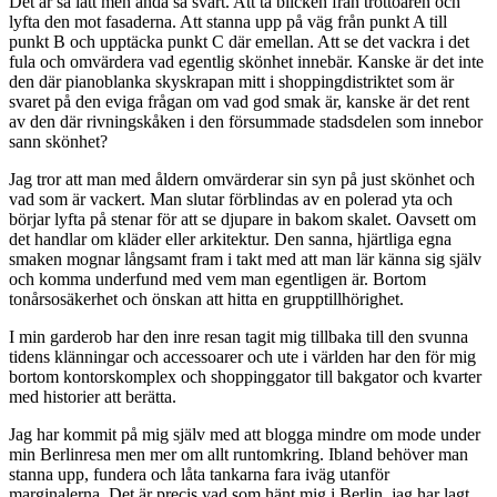
Det är så lätt men ändå så svårt. Att ta blicken från trottoaren och
lyfta den mot fasaderna. Att stanna upp på väg från punkt A till
punkt B och upptäcka punkt C där emellan. Att se det vackra i det
fula och omvärdera vad egentlig skönhet innebär. Kanske är det inte
den där pianoblanka skyskrapan mitt i shoppingdistriktet som är
svaret på den eviga frågan om vad god smak är, kanske är det rent
av den där rivningskåken i den försummade stadsdelen som innebor
sann skönhet?
Jag tror att man med åldern omvärderar sin syn på just skönhet och
vad som är vackert. Man slutar förblindas av en polerad yta och
börjar lyfta på stenar för att se djupare in bakom skalet. Oavsett om
det handlar om kläder eller arkitektur. Den sanna, hjärtliga egna
smaken mognar långsamt fram i takt med att man lär känna sig själv
och komma underfund med vem man egentligen är. Bortom
tonårsosäkerhet och önskan att hitta en grupptillhörighet.
I min garderob har den inre resan tagit mig tillbaka till den svunna
tidens klänningar och accessoarer och ute i världen har den för mig
bortom kontorskomplex och shoppinggator till bakgator och kvarter
med historier att berätta.
Jag har kommit på mig själv med att blogga mindre om mode under
min Berlinresa men mer om allt runtomkring. Ibland behöver man
stanna upp, fundera och låta tankarna fara iväg utanför
marginalerna. Det är precis vad som hänt mig i Berlin, jag har lagt