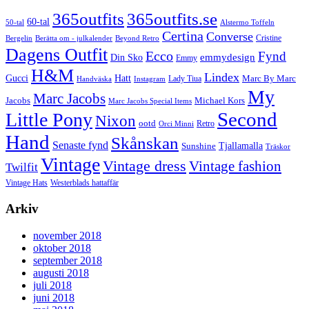
Instagram
365outfits
365outfits.se
60-tal
50-tal
Alstermo Toffeln
Certina
Converse
Cristine
Bergelin
Beyond Retro
Berätta om - julkalender
Dagens Outfit
Ecco
Fynd
Din Sko
emmydesign
Emmy
H&M
Lindex
Gucci
Hatt
Lady Tiua
Marc By Marc
Instagram
Handväska
My
Marc Jacobs
Michael Kors
Jacobs
Marc Jacobs Special Items
Second
Little Pony
Nixon
ootd
Retro
Orci Minni
Hand
Skånskan
Senaste fynd
Tjallamalla
Sunshine
Träskor
Vintage
Vintage dress
Vintage fashion
Twilfit
Vintage Hats
Westerblads hattaffär
Arkiv
november 2018
oktober 2018
september 2018
augusti 2018
juli 2018
juni 2018