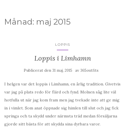
Månad:
maj 2015
LOPPIS
Loppis i Limhamn
Publicerat den
av
31 maj, 2015
365outfits
I helgen var det loppis i Limhamn, en årlig tradition. Givetvis
var jag på plats redo för flärd och fynd. Molnen såg lite väl
hotfulla ut när jag kom fram men jag tvekade inte att ge mig
in i vimlet. Som anat öppnade sig himlen till slut och jag fick
springa och ta skydd under närmsta träd medan försäljarna
gjorde sitt bästa för att skydda sina dyrbara varor.