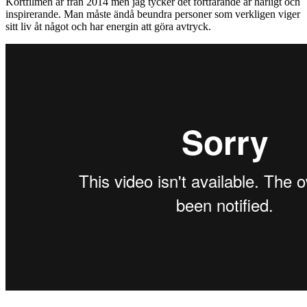
Kortfilmen är från 2014 men jag tycker det fortfarande är härligt och
inspirerande. Man måste ändå beundra personer som verkligen viger
sitt liv åt något och har energin att göra avtryck.