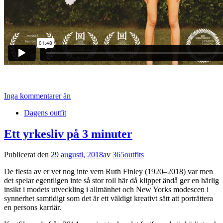
Inga kommentarer än
Dagens outfit
Ett yrkesliv på 3 minuter
Publicerat den
29 augusti, 2018
av
365outfits
De flesta av er vet nog inte vem Ruth Finley (1920–2018) var men
det spelar egentligen inte så stor roll här då klippet ändå ger en härlig
insikt i modets utveckling i allmänhet och New Yorks modescen i
synnerhet samtidigt som det är ett väldigt kreativt sätt att porträttera
en persons karriär.