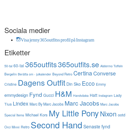
Sociala medier
Visa jenny365outfitss profil på Instagram
Etiketter
365outfits
365outfits.se
60-tal
50-tal
Alstermo Toffeln
Certina
Converse
Bergelin
Beyond Retro
Berätta om - julkalender
Dagens Outfit
Ecco
Din Sko
Cristine
Emmy
H&M
Fynd
emmydesign
Gucci
Hatt
Lady
Instagram
Handväska
Marc Jacobs
Lindex
Tiua
Marc By Marc Jacobs
Marc Jacobs
My Little Pony
Nixon
Michael Kors
ootd
Special Items
Second Hand
Senaste fynd
Retro
Orci Minni