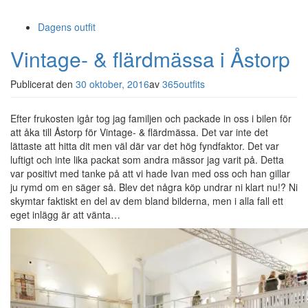
Dagens outfit
Vintage- & flärdmässa i Åstorp
Publicerat den
30 oktober, 2016
av
365outfits
Efter frukosten igår tog jag familjen och packade in oss i bilen för
att åka till Åstorp för Vintage- & flärdmässa. Det var inte det
lättaste att hitta dit men väl där var det hög fyndfaktor. Det var
luftigt och inte lika packat som andra mässor jag varit på. Detta
var positivt med tanke på att vi hade Ivan med oss och han gillar
ju rymd om en säger så. Blev det några köp undrar ni klart nu!? Ni
skymtar faktiskt en del av dem bland bilderna, men i alla fall ett
eget inlägg är att vänta…