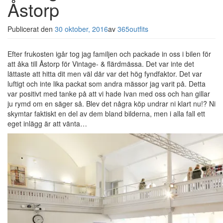
Åstorp
Publicerat den
30 oktober, 2016
av
365outfits
Efter frukosten igår tog jag familjen och packade in oss i bilen för
att åka till Åstorp för Vintage- & flärdmässa. Det var inte det
lättaste att hitta dit men väl där var det hög fyndfaktor. Det var
luftigt och inte lika packat som andra mässor jag varit på. Detta
var positivt med tanke på att vi hade Ivan med oss och han gillar
ju rymd om en säger så. Blev det några köp undrar ni klart nu!? Ni
skymtar faktiskt en del av dem bland bilderna, men i alla fall ett
eget inlägg är att vänta…