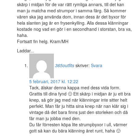
skärp i midjan för de var rätt rymliga annars, till det kan
man ju matcha med strumpor i samma färg. Så kommer
våren ska jag använda dom, innan dess är det byxor för
hela slanten jag är en frysenkylling. Alla dessa klänningar
kostade nog vad en gör i en secondhand i storstan, bra va,
haha.
Fortsatt fin helg. Kram/MH
Laddar...
365outfits
skriver:
Svara
5 februari, 2017 kl. 12:22
Tack, älskar denna kappa med dess vida form.
Grattis till dina fynd 🙂 Ett skärp i midjan är ju ett bra
knep, så gör jag med när klänningar inte sitter helt
perfekt. Man får ju hitta sina knep när nan klär sig i
vintage då det bara finns just den storleken och då
får man ju jobba med den.
Du får förresten köpa lite strumpbyxor i ull, värmer
gott så kan du bära klänning året runt, haha 🙂