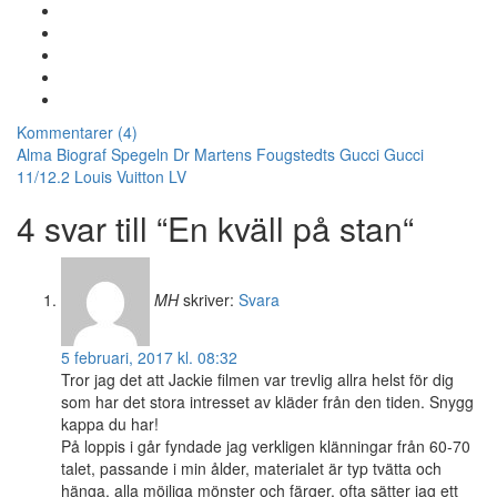
Kommentarer (4)
Alma
Biograf Spegeln
Dr Martens
Fougstedts
Gucci
Gucci
11/12.2
Louis Vuitton
LV
4 svar till “En kväll på stan“
MH
skriver:
Svara
5 februari, 2017 kl. 08:32
Tror jag det att Jackie filmen var trevlig allra helst för dig
som har det stora intresset av kläder från den tiden. Snygg
kappa du har!
På loppis i går fyndade jag verkligen klänningar från 60-70
talet, passande i min ålder, materialet är typ tvätta och
hänga, alla möjliga mönster och färger, ofta sätter jag ett