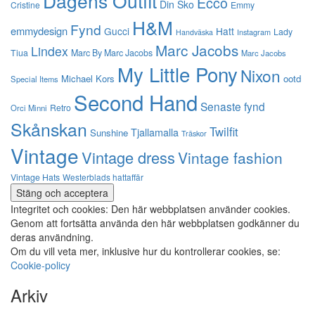
Dagens Outfit
Ecco
Din Sko
Cristine
Emmy
H&M
Fynd
emmydesign
Gucci
Hatt
Lady
Instagram
Handväska
Marc Jacobs
Lindex
Tiua
Marc By Marc Jacobs
Marc Jacobs
My Little Pony
Nixon
Michael Kors
ootd
Special Items
Second Hand
Senaste fynd
Retro
Orci Minni
Skånskan
Twilfit
Tjallamalla
Sunshine
Träskor
Vintage
Vintage dress
Vintage fashion
Vintage Hats
Westerblads hattaffär
Integritet och cookies: Den här webbplatsen använder cookies.
Genom att fortsätta använda den här webbplatsen godkänner du
deras användning.
Om du vill veta mer, inklusive hur du kontrollerar cookies, se:
Cookie-policy
Arkiv