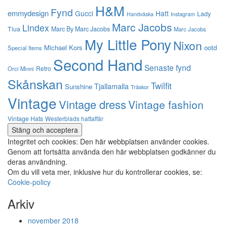
H&M
Fynd
emmydesign
Gucci
Hatt
Lady
Instagram
Handväska
Marc Jacobs
Lindex
Tiua
Marc By Marc Jacobs
Marc Jacobs
My Little Pony
Nixon
Michael Kors
ootd
Special Items
Second Hand
Senaste fynd
Retro
Orci Minni
Skånskan
Twilfit
Tjallamalla
Sunshine
Träskor
Vintage
Vintage dress
Vintage fashion
Vintage Hats
Westerblads hattaffär
Integritet och cookies: Den här webbplatsen använder cookies.
Genom att fortsätta använda den här webbplatsen godkänner du
deras användning.
Om du vill veta mer, inklusive hur du kontrollerar cookies, se:
Cookie-policy
Arkiv
november 2018