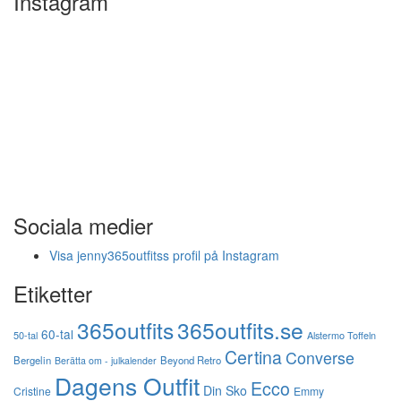
Instagram
Sociala medier
Visa jenny365outfitss profil på Instagram
Etiketter
365outfits
365outfits.se
60-tal
50-tal
Alstermo Toffeln
Certina
Converse
Bergelin
Beyond Retro
Berätta om - julkalender
Dagens Outfit
Ecco
Din Sko
Cristine
Emmy