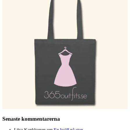
Senaste kommentarerna
Liisa Kankkunen
om
En kväll på stan