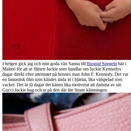
I helgen gick jag och min goda vän Sanna till
Biograf Spegeln
här i
Malmö för att se filmen Jackie som handlar om Jackie Kennedys
dagar direkt efter attentatet på hennes man John F. Kennedy. Det var
en fantastisk film som kändes ända in i hjärtat, lika välspelad som
vacker. Det är få dagar det känns lika motiverat att damma av sin
Gucci Jackie bag och ta på den där lite finare klänningen.