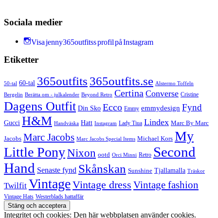
Sociala medier
Visa jenny365outfitss profil på Instagram
Etiketter
365outfits
365outfits.se
60-tal
50-tal
Alstermo Toffeln
Certina
Converse
Cristine
Bergelin
Beyond Retro
Berätta om - julkalender
Dagens Outfit
Ecco
Fynd
Din Sko
emmydesign
Emmy
H&M
Lindex
Gucci
Hatt
Lady Tiua
Marc By Marc
Instagram
Handväska
My
Marc Jacobs
Michael Kors
Jacobs
Marc Jacobs Special Items
Second
Little Pony
Nixon
ootd
Retro
Orci Minni
Hand
Skånskan
Senaste fynd
Tjallamalla
Sunshine
Träskor
Vintage
Vintage dress
Vintage fashion
Twilfit
Vintage Hats
Westerblads hattaffär
Integritet och cookies: Den här webbplatsen använder cookies.