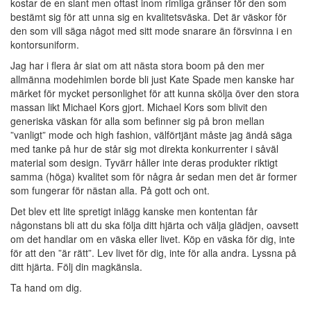
kostar de en slant men oftast inom rimliga gränser för den som
bestämt sig för att unna sig en kvalitetsväska. Det är väskor för
den som vill säga något med sitt mode snarare än försvinna i en
kontorsuniform.
Jag har i flera år siat om att nästa stora boom på den mer
allmänna modehimlen borde bli just Kate Spade men kanske har
märket för mycket personlighet för att kunna skölja över den stora
massan likt Michael Kors gjort. Michael Kors som blivit den
generiska väskan för alla som befinner sig på bron mellan
”vanligt” mode och high fashion, välförtjänt måste jag ändå säga
med tanke på hur de står sig mot direkta konkurrenter i såväl
material som design. Tyvärr håller inte deras produkter riktigt
samma (höga) kvalitet som för några år sedan men det är former
som fungerar för nästan alla. På gott och ont.
Det blev ett lite spretigt inlägg kanske men kontentan får
någonstans bli att du ska följa ditt hjärta och välja glädjen, oavsett
om det handlar om en väska eller livet. Köp en väska för dig, inte
för att den ”är rätt”. Lev livet för dig, inte för alla andra. Lyssna på
ditt hjärta. Följ din magkänsla.
Ta hand om dig.