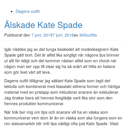
Dagens outfit
Älskade Kate Spade
Publicerat den
7 juni, 2018
7 juni, 2018
av
365outfits
Igår nåddes jag av det tunga beskedet att modedesignern Kate
Spade gått bort. Det är alltid lika sorgligt när någons ljus brinner
ut allt för tidigt och det kommer nästan alltid som en chock när
någon man ser upp till visar sig ha så svårt att hitta en balans
som gör livet värt att leva.
Dagens outfit tillägnar jag såklart Kate Spade som tagit det
lekfulla och kombinerat med klassiskt stilrena former och härliga
material med en prislapp som inkluderar snarare än exkluderar.
Jag önskar bara att hennes livsglädje varit lika stor som den
hennes produkter kommunicerar.
När folk ber mig om tips och snarare vill ha en väska som
kommunicerar vem dom är än en väska som ska fungera som en
ren statusmarkör blir mitt tips väldigt ofta just Kate Spade. Visst