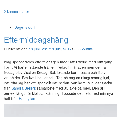
2 kommentarer
Dagens outfit
Eftermiddagshäng
Publicerat den
10 juni, 2017
11 juni, 2017
av
365outfits
Idag spenderades eftermiddagen med ”after work” med mitt gäng
i byn. Vi har en stående träff en fredag i månaden men denna
fredag blev visst en lördag. Sol, lekande barn, pasta och lite vitt
vin på det. Bra kväll helt enkelt! Tog på mig en riktigt somrig kjol,
inte ofta jag bär vitt, speciellt inte sedan Ivan kom. Min jeansjacka
från
Sandra Beijers
samarbete med JC åkte på med. Den är i
perfekt längd för kjol och klänning. Toppade det hela med min nya
hatt från
Hatthyllan
.