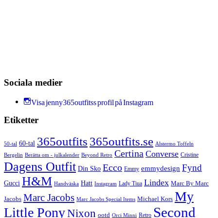
Sociala medier
Visa jenny365outfitss profil på Instagram
Etiketter
365outfits
365outfits.se
60-tal
50-tal
Alstermo Toffeln
Certina
Converse
Cristine
Bergelin
Beyond Retro
Berätta om - julkalender
Dagens Outfit
Ecco
Fynd
Din Sko
emmydesign
Emmy
H&M
Lindex
Gucci
Hatt
Lady Tiua
Marc By Marc
Instagram
Handväska
My
Marc Jacobs
Michael Kors
Jacobs
Marc Jacobs Special Items
Second
Little Pony
Nixon
ootd
Retro
Orci Minni