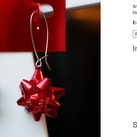
An
bl
E
I
S