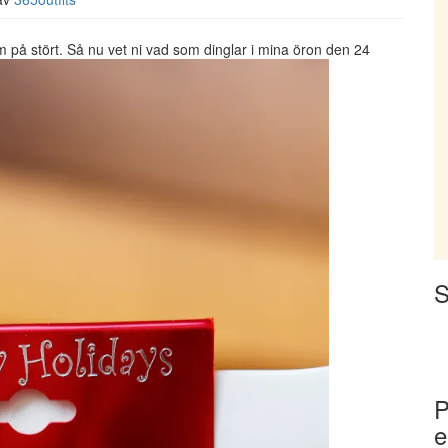
m på stört. Så nu vet ni vad som dinglar i mina öron den 24
S
P
e