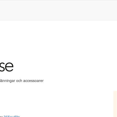
klänningar och accessoarer
av
365outfits