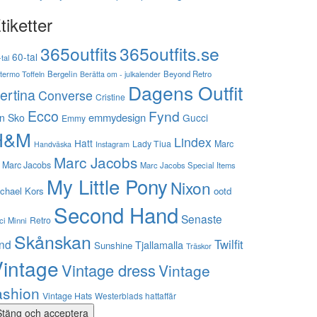
tiketter
365outfits
365outfits.se
60-tal
tal
stermo Toffeln
Bergelin
Beyond Retro
Berätta om - julkalender
Dagens Outfit
ertina
Converse
Cristine
Ecco
Fynd
emmydesign
n Sko
Gucci
Emmy
H&M
Lindex
Hatt
Lady Tiua
Marc
Instagram
Handväska
Marc Jacobs
 Marc Jacobs
Marc Jacobs Special Items
My Little Pony
Nixon
chael Kors
ootd
Second Hand
Senaste
Retro
ci Minni
Skånskan
Twilfit
ynd
Tjallamalla
Sunshine
Träskor
intage
Vintage dress
Vintage
ashion
Vintage Hats
Westerblads hattaffär