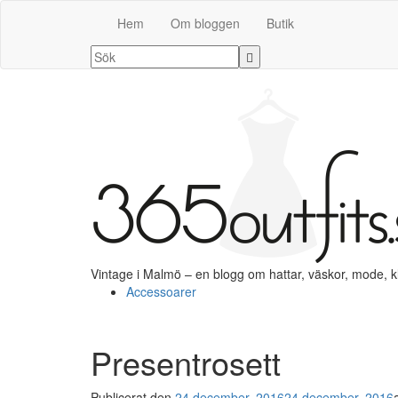
Hem
Om bloggen
Butik
Vintage i Malmö – en blogg om hattar, väskor, mode, 
Accessoarer
Presentrosett
Publicerat den
24 december, 2016
24 december, 2016