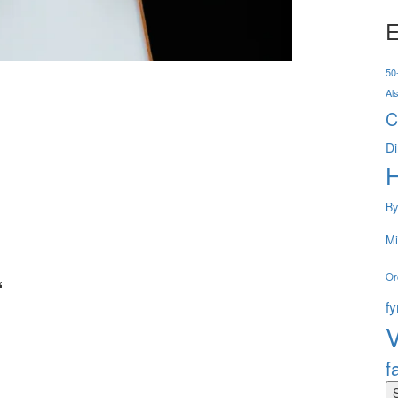
E
50-
Al
C
Di
By
Mi
Or
“
f
V
f