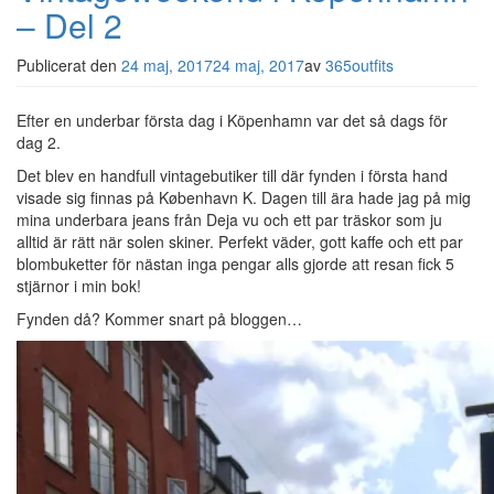
– Del 2
Publicerat den
24 maj, 2017
24 maj, 2017
av
365outfits
Efter en underbar första dag i Köpenhamn var det så dags för
dag 2.
Det blev en handfull vintagebutiker till där fynden i första hand
visade sig finnas på København K. Dagen till ära hade jag på mig
mina underbara jeans från Deja vu och ett par träskor som ju
alltid är rätt när solen skiner. Perfekt väder, gott kaffe och ett par
blombuketter för nästan inga pengar alls gjorde att resan fick 5
stjärnor i min bok!
Fynden då? Kommer snart på bloggen…