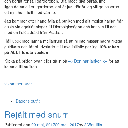
och börjat rensa i garderoben. Bra mode ska bäras, inte
ligga damma i en garderob, det är just därför jag vill ge sakerna
ett nytt hem fullt med värme.
Jag kommer efter hand fylla på butiken med allt möjligt härligt från
enkla vintageklänningar till Diorsolglasögon och kanske till och
med en tidlös dräkt från Prada…
Håll utkik med jämna mellanrum så att ni inte missar några riktiga
guldkorn och för att rivstarta mitt nya initiativ ger jag
10% rabatt
på ALLT första veckan!
Klicka på bilden ovan eller gå in på
–> Den här länken <–
för att
komma till butiken.
2 kommentarer
Dagens outfit
Rejält med snurr
Publicerat den
29 maj, 2017
29 maj, 2017
av
365outfits