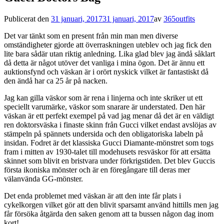
Publicerat den
31 januari, 2017
31 januari, 2017
av
365outfits
Det var tänkt som en present från min man men diverse
omständigheter gjorde att överraskningen uteblev och jag fick den
lite bara sådär utan riktig anledning. Lika glad blev jag ändå såklart
då detta är något utöver det vanliga i mina ögon. Det är ännu ett
auktionsfynd och väskan är i orört nyskick vilket är fantastiskt då
den ändå har ca 25 år på nacken.
Jag kan gilla väskor som är rena i linjerna och inte skriker ut ett
speciellt varumärke, väskor som snarare är understated. Den här
väskan är ett perfekt exempel på vad jag menar då det är en väldigt
ren doktorsväska i finaste skinn från Gucci vilket endast avslöjas av
stämpeln på spännets undersida och den obligatoriska labeln på
insidan. Fodret är det klassiska Gucci Diamante-mönstret som togs
fram i mitten av 1930-talet till modehusets resväskor för att ersätta
skinnet som blivit en bristvara under förkrigstiden. Det blev Guccis
första ikoniska mönster och är en föregångare till deras mer
välanvända GG-mönster.
Det enda problemet med väskan är att den inte får plats i
cykelkorgen vilket gör att den blivit sparsamt använd hittills men jag
får försöka åtgärda den saken genom att ta bussen någon dag inom
kort!