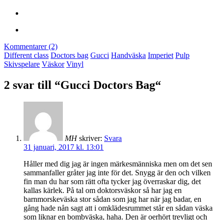
Kommentarer (2)
Different class
Doctors bag
Gucci
Handväska
Imperiet
Pulp
Skivspelare
Väskor
Vinyl
2 svar till “Gucci Doctors Bag“
MH
skriver:
Svara
31 januari, 2017 kl. 13:01
Håller med dig jag är ingen märkesmänniska men om det sen
sammanfaller gråter jag inte för det. Snygg är den och vilken
fin man du har som rätt ofta tycker jag överraskar dig, det
kallas kärlek. På tal om doktorsväskor så har jag en
barnmorskeväska stor sådan som jag har när jag badar, en
gång hade nån sagt att i omklädesrummet står en sådan väska
som liknar en bombväska, haha. Den är oerhört trevligt och