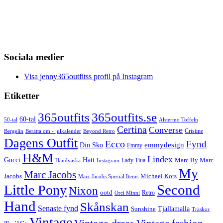
Sociala medier
Visa jenny365outfitss profil på Instagram
Etiketter
365outfits
365outfits.se
60-tal
50-tal
Alstermo Toffeln
Certina
Converse
Cristine
Bergelin
Beyond Retro
Berätta om - julkalender
Dagens Outfit
Ecco
Fynd
Din Sko
emmydesign
Emmy
H&M
Lindex
Gucci
Hatt
Lady Tiua
Marc By Marc
Instagram
Handväska
My
Marc Jacobs
Michael Kors
Jacobs
Marc Jacobs Special Items
Second
Little Pony
Nixon
ootd
Retro
Orci Minni
Hand
Skånskan
Senaste fynd
Tjallamalla
Sunshine
Träskor
Vintage