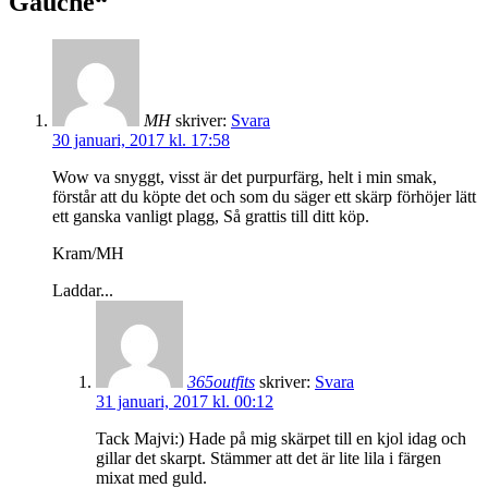
Gauche“
MH
skriver:
Svara
30 januari, 2017 kl. 17:58
Wow va snyggt, visst är det purpurfärg, helt i min smak,
förstår att du köpte det och som du säger ett skärp förhöjer lätt
ett ganska vanligt plagg, Så grattis till ditt köp.
Kram/MH
Laddar...
365outfits
skriver:
Svara
31 januari, 2017 kl. 00:12
Tack Majvi:) Hade på mig skärpet till en kjol idag och
gillar det skarpt. Stämmer att det är lite lila i färgen
mixat med guld.