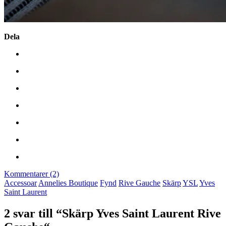
Dela
Kommentarer (2)
Accessoar
Annelies Boutique
Fynd
Rive Gauche
Skärp
YSL
Yves
Saint Laurent
2 svar till “Skärp Yves Saint Laurent Rive