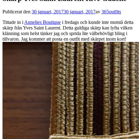
Publicerat den
30 januari, 2017
30 januari, 2017
av
365outfits
Tittade in i
Annelies Boutique
i fredags och kunde inte motstå detta
skärp från Yves Saint Laurent. Detta guldiga skärp kan lyfta vilken
klänning som helst tänker jag och sprida lite välbehövligt bling i
tillvaron. Jag kommer att posta en outfit med skärpet inom kort!