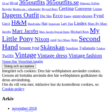
365outfits
365outfits.se
60-tal
50-tal
Alstermo Toffeln
Certina
Converse
Cristine
Bergelin
Beyond Retro
Berätta om - julkalender
Dagens Outfit
Ecco
Fynd
Din Sko
emmydesign
Emmy
H&M
Lindex
Gucci
Hatt
Lady Tiua
Marc By Marc
Instagram
Handväska
My
Marc Jacobs
Michael Kors
Jacobs
Marc Jacobs Special Items
Second
Little Pony
Nixon
ootd
Retro
Orci Minni
Hand
Skånskan
Senaste fynd
Tjallamalla
Sunshine
Träskor
Vintage
Vintage dress
Vintage fashion
Twilfit
Vintage Hats
Westerblads hattaffär
Integritet och cookies: Den här webbplatsen använder cookies.
Genom att fortsätta använda den här webbplatsen godkänner du
deras användning.
Om du vill veta mer, inklusive hur du kontrollerar cookies, se:
Cookie-policy
Arkiv
november 2018