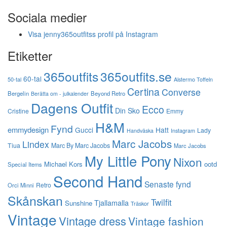
Sociala medier
Visa jenny365outfitss profil på Instagram
Etiketter
365outfits
365outfits.se
60-tal
50-tal
Alstermo Toffeln
Certina
Converse
Bergelin
Beyond Retro
Berätta om - julkalender
Dagens Outfit
Ecco
Din Sko
Cristine
Emmy
H&M
Fynd
emmydesign
Gucci
Hatt
Lady
Instagram
Handväska
Marc Jacobs
Lindex
Tiua
Marc By Marc Jacobs
Marc Jacobs
My Little Pony
Nixon
Michael Kors
ootd
Special Items
Second Hand
Senaste fynd
Retro
Orci Minni
Skånskan
Twilfit
Tjallamalla
Sunshine
Träskor
Vintage
Vintage dress
Vintage fashion