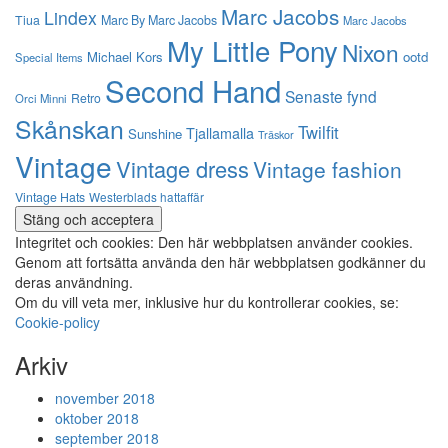
Marc Jacobs
Lindex
Tiua
Marc By Marc Jacobs
Marc Jacobs
My Little Pony
Nixon
Michael Kors
ootd
Special Items
Second Hand
Senaste fynd
Retro
Orci Minni
Skånskan
Twilfit
Tjallamalla
Sunshine
Träskor
Vintage
Vintage dress
Vintage fashion
Vintage Hats
Westerblads hattaffär
Integritet och cookies: Den här webbplatsen använder cookies.
Genom att fortsätta använda den här webbplatsen godkänner du
deras användning.
Om du vill veta mer, inklusive hur du kontrollerar cookies, se:
Cookie-policy
Arkiv
november 2018
oktober 2018
september 2018