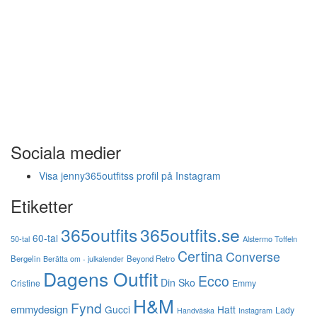
Sociala medier
Visa jenny365outfitss profil på Instagram
Etiketter
365outfits
365outfits.se
60-tal
50-tal
Alstermo Toffeln
Certina
Converse
Bergelin
Beyond Retro
Berätta om - julkalender
Dagens Outfit
Ecco
Din Sko
Cristine
Emmy
H&M
Fynd
emmydesign
Gucci
Hatt
Lady
Instagram
Handväska