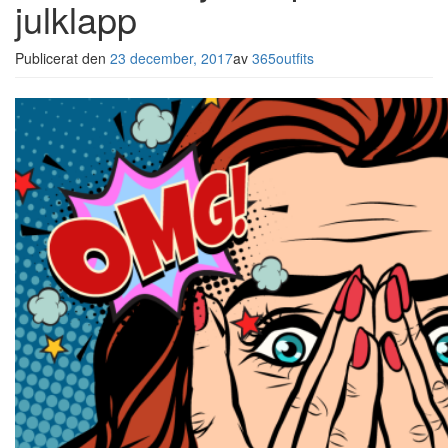
julklapp
Publicerat den
23 december, 2017
av
365outfits