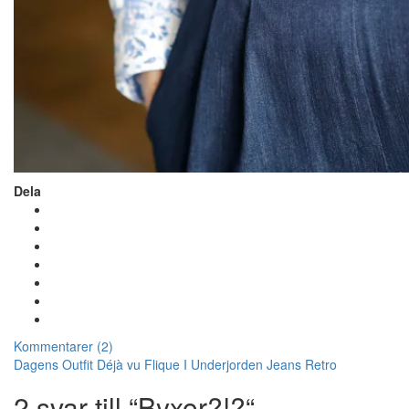
Dela
Kommentarer (2)
Dagens Outfit
Déjà vu
Flique I Underjorden
Jeans
Retro
2 svar till “Byxor?!?“