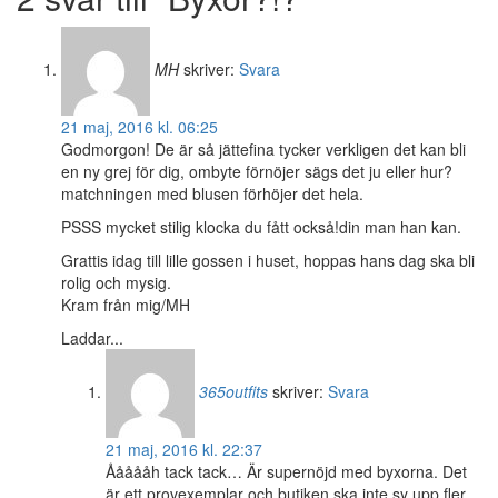
MH
skriver:
Svara
21 maj, 2016 kl. 06:25
Godmorgon! De är så jättefina tycker verkligen det kan bli
en ny grej för dig, ombyte förnöjer sägs det ju eller hur?
matchningen med blusen förhöjer det hela.
PSSS mycket stilig klocka du fått också!din man han kan.
Grattis idag till lille gossen i huset, hoppas hans dag ska bli
rolig och mysig.
Kram från mig/MH
Laddar...
365outfits
skriver:
Svara
21 maj, 2016 kl. 22:37
Åååååh tack tack… Är supernöjd med byxorna. Det
är ett provexemplar och butiken ska inte sy upp fler