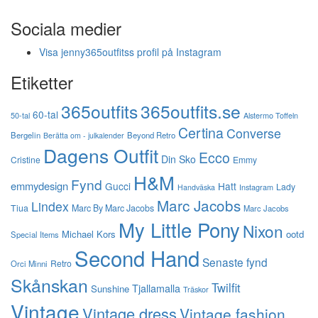
Sociala medier
Visa jenny365outfitss profil på Instagram
Etiketter
365outfits
365outfits.se
60-tal
50-tal
Alstermo Toffeln
Certina
Converse
Bergelin
Beyond Retro
Berätta om - julkalender
Dagens Outfit
Ecco
Din Sko
Cristine
Emmy
H&M
Fynd
emmydesign
Gucci
Hatt
Lady
Instagram
Handväska
Marc Jacobs
Lindex
Tiua
Marc By Marc Jacobs
Marc Jacobs
My Little Pony
Nixon
Michael Kors
ootd
Special Items
Second Hand
Senaste fynd
Retro
Orci Minni
Skånskan
Twilfit
Tjallamalla
Sunshine
Träskor
Vintage
Vintage dress
Vintage fashion