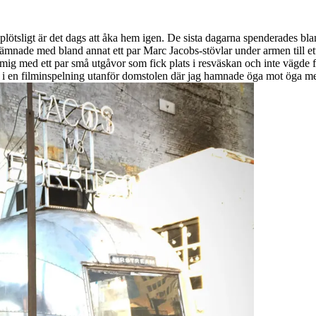
t plötsligt är det dags att åka hem igen. De sista dagarna spenderades b
jag lämnade med bland annat ett par Marc Jacobs-stövlar under armen till 
 mig med ett par små utgåvor som fick plats i resväskan och inte vägde
 in i en filminspelning utanför domstolen där jag hamnade öga mot öga 