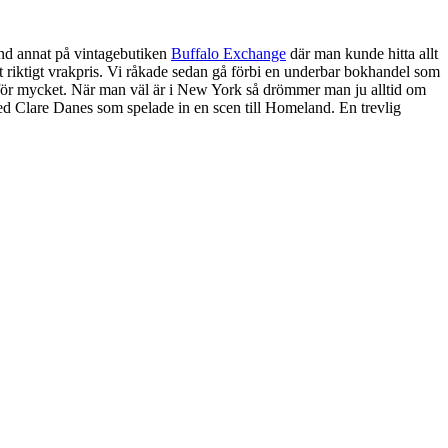
land annat på vintagebutiken
Buffalo Exchange
där man kunde hitta allt
ett riktigt vrakpris. Vi råkade sedan gå förbi en underbar bokhandel som
 för mycket. När man väl är i New York så drömmer man ju alltid om
med Clare Danes som spelade in en scen till Homeland. En trevlig