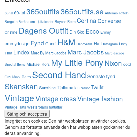
365outfits
365outfits.se
60-tal
50-tal
Alstermo Toffeln
Certina
Converse
Bergelin
Beyond Retro
Berätta om - julkalender
Dagens Outfit
Ecco
Din Sko
Cristine
Emmy
H&M
Fynd
emmydesign
Gucci
Hatt
Lady
Instagram
Handväska
Marc Jacobs
Lindex
Tiua
Marc By Marc Jacobs
Marc Jacobs
My Little Pony
Nixon
Michael Kors
ootd
Special Items
Second Hand
Senaste fynd
Retro
Orci Minni
Skånskan
Twilfit
Tjallamalla
Sunshine
Träskor
Vintage
Vintage dress
Vintage fashion
Vintage Hats
Westerblads hattaffär
Integritet och cookies: Den här webbplatsen använder cookies.
Genom att fortsätta använda den här webbplatsen godkänner du
deras användning.