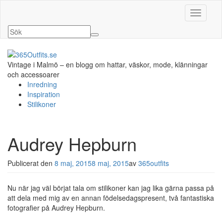
Slå på/a
Vintage i Malmö – en blogg om hattar, väskor, mode, klänningar
och accessoarer
Inredning
Inspiration
Stilikoner
Audrey Hepburn
Publicerat den
8 maj, 2015
8 maj, 2015
av
365outfits
Nu när jag väl börjat tala om stilikoner kan jag lika gärna passa på
att dela med mig av en annan födelsedagspresent, två fantastiska
fotografier på Audrey Hepburn.