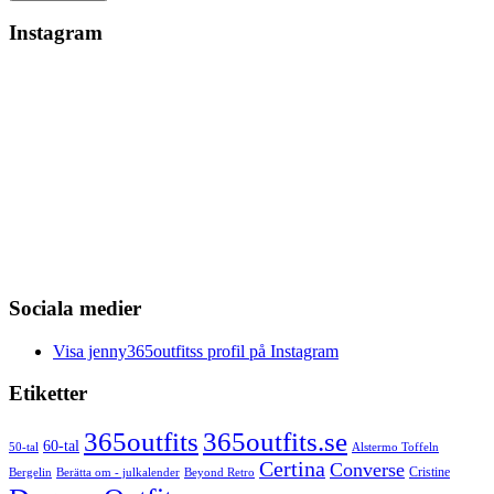
Instagram
Sociala medier
Visa jenny365outfitss profil på Instagram
Etiketter
365outfits
365outfits.se
60-tal
50-tal
Alstermo Toffeln
Certina
Converse
Cristine
Bergelin
Beyond Retro
Berätta om - julkalender