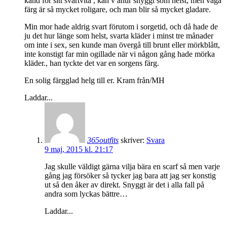
känd för sitt svartvita , kan v ahur snyggt som helst, men våga
färg är så mycket roligare, och man blir så mycket gladare.
Min mor hade aldrig svart förutom i sorgetid, och då hade de
ju det hur länge som helst, svarta kläder i minst tre månader
om inte i sex, sen kunde man övergå till brunt eller mörkblått,
inte konstigt far min ogillade när vi någon gång hade mörka
kläder., han tyckte det var en sorgens färg.
En solig färgglad helg till er. Kram från/MH
Laddar...
365outfits
skriver:
Svara
9 maj, 2015 kl. 21:17
Jag skulle väldigt gärna vilja bära en scarf så men varje
gång jag försöker så tycker jag bara att jag ser konstig
ut så den åker av direkt. Snyggt är det i alla fall på
andra som lyckas bättre…
Laddar...