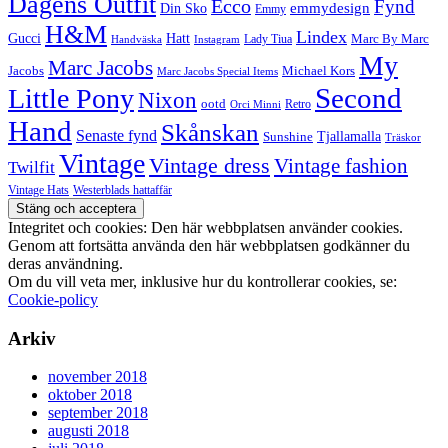
Dagens Outfit
Ecco
Fynd
Din Sko
emmydesign
Emmy
H&M
Lindex
Gucci
Hatt
Lady Tiua
Marc By Marc
Instagram
Handväska
My
Marc Jacobs
Michael Kors
Jacobs
Marc Jacobs Special Items
Second
Little Pony
Nixon
ootd
Retro
Orci Minni
Hand
Skånskan
Senaste fynd
Tjallamalla
Sunshine
Träskor
Vintage
Vintage dress
Vintage fashion
Twilfit
Vintage Hats
Westerblads hattaffär
Integritet och cookies: Den här webbplatsen använder cookies.
Genom att fortsätta använda den här webbplatsen godkänner du
deras användning.
Om du vill veta mer, inklusive hur du kontrollerar cookies, se:
Cookie-policy
Arkiv
november 2018
oktober 2018
september 2018
augusti 2018