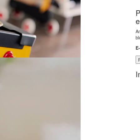
P
e
An
bl
E
I