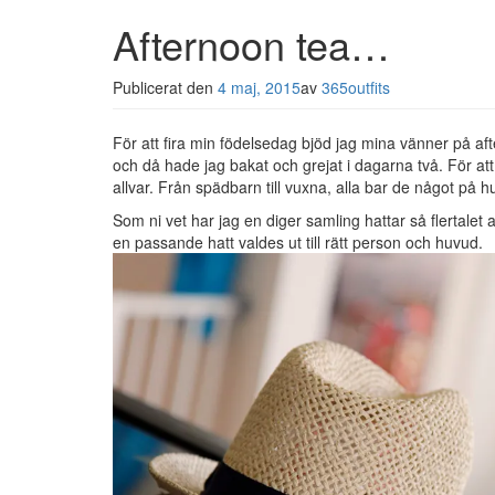
Afternoon tea…
Publicerat den
4 maj, 2015
av
365outfits
För att fira min födelsedag bjöd jag mina vänner på af
och då hade jag bakat och grejat i dagarna två. För att
allvar. Från spädbarn till vuxna, alla bar de något på 
Som ni vet har jag en diger samling hattar så flertal
en passande hatt valdes ut till rätt person och huvud.