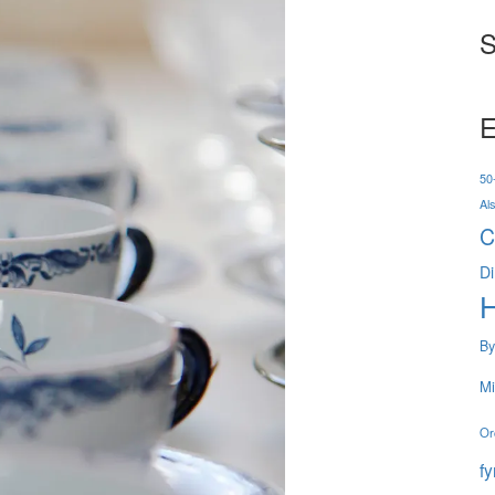
S
E
50-
Al
C
Di
By
Mi
Or
f