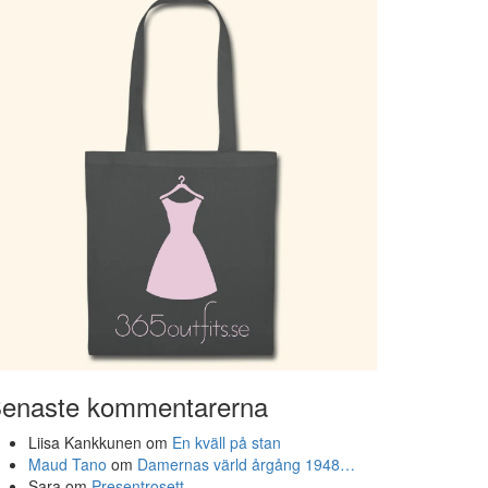
enaste kommentarerna
Liisa Kankkunen
om
En kväll på stan
Maud Tano
om
Damernas värld årgång 1948…
Sara
om
Presentrosett