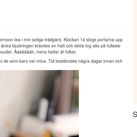
ternoon tea i min soliga trädgård. Klockan 14 slogs portarna upp
 äntra bjudningen krävdes en hatt och detta tog alla på fullaste
huvudet. Åååååååh, mera hattar åt folket.
et av de som bars var mina. Tid bestämdes några dagar innan och
S