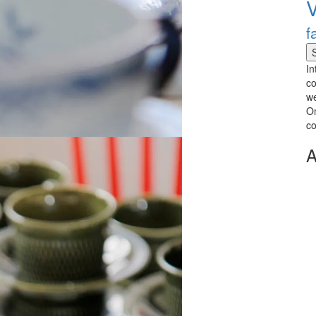
V
f
In
co
we
Om
co
A