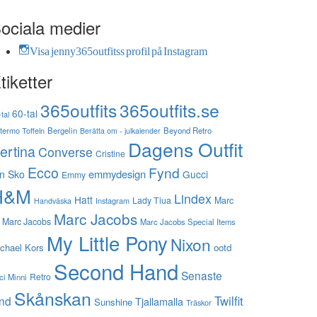
ociala medier
Visa jenny365outfitss profil på Instagram
tiketter
365outfits
365outfits.se
60-tal
tal
stermo Toffeln
Bergelin
Beyond Retro
Berätta om - julkalender
Dagens Outfit
ertina
Converse
Cristine
Ecco
Fynd
emmydesign
n Sko
Gucci
Emmy
H&M
Lindex
Hatt
Lady Tiua
Marc
Instagram
Handväska
Marc Jacobs
 Marc Jacobs
Marc Jacobs Special Items
My Little Pony
Nixon
chael Kors
ootd
Second Hand
Senaste
Retro
ci Minni
Skånskan
Twilfit
ynd
Tjallamalla
Sunshine
Träskor