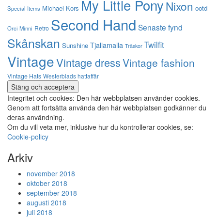
My Little Pony
Nixon
Michael Kors
ootd
Special Items
Second Hand
Senaste fynd
Retro
Orci Minni
Skånskan
Twilfit
Tjallamalla
Sunshine
Träskor
Vintage
Vintage dress
Vintage fashion
Vintage Hats
Westerblads hattaffär
Integritet och cookies: Den här webbplatsen använder cookies.
Genom att fortsätta använda den här webbplatsen godkänner du
deras användning.
Om du vill veta mer, inklusive hur du kontrollerar cookies, se:
Cookie-policy
Arkiv
november 2018
oktober 2018
september 2018
augusti 2018
juli 2018