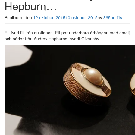
Hepburn…
Publicerat den
12 oktober, 2015
10 oktober, 2015
av
365outfits
Ett fynd till från auktionen. Ett par underbara örhängen med emalj
och pärlor från Audrey Hepburns favorit Givenchy.