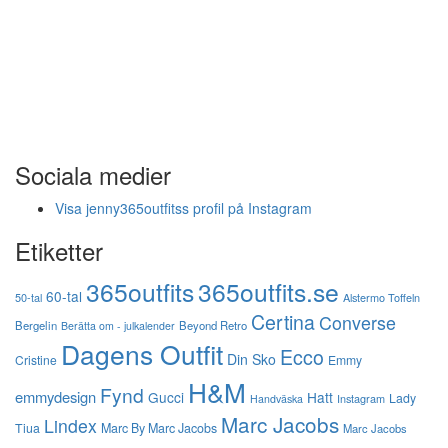
Sociala medier
Visa jenny365outfitss profil på Instagram
Etiketter
365outfits
365outfits.se
60-tal
50-tal
Alstermo Toffeln
Certina
Converse
Bergelin
Beyond Retro
Berätta om - julkalender
Dagens Outfit
Ecco
Din Sko
Cristine
Emmy
H&M
Fynd
emmydesign
Gucci
Hatt
Lady
Instagram
Handväska
Marc Jacobs
Lindex
Tiua
Marc By Marc Jacobs
Marc Jacobs