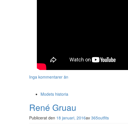
Inga kommentarer än
Modets historia
René Gruau
Publicerat den
18 januari, 2016
av
365outfits