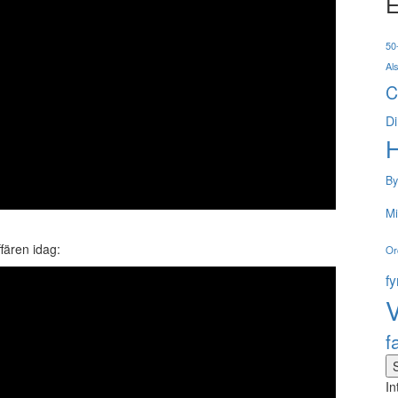
E
50-
Al
C
Di
By
Mi
fären idag:
Or
f
V
f
In