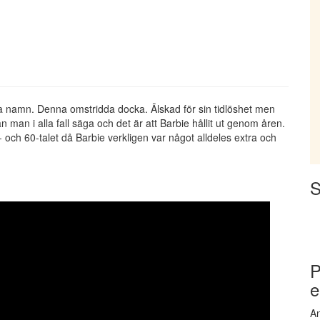
ga namn. Denna omstridda docka. Älskad för sin tidlöshet men
 man i alla fall säga och det är att Barbie hållit ut genom åren.
 och 60-talet då Barbie verkligen var något alldeles extra och
S
P
e
An