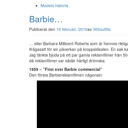
Modets historia
Barbie…
Publicerat den
16 februari, 2016
av
365outfits
… eller Barbara Millicent Roberts som är hennes rikti
ifrågasatt för sin påverkan på kroppsidealen. En sak kan
Jag tänkte bjuda på ett par gamla reklamfilmer från 50-
då reklamfilmer var sådär härligt drömska.
1959 – ”First ever Barbie commercial”
Den första Barbiereklamfilmen någonsin: