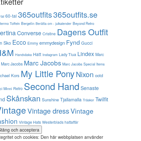
tiketter
365outfits
365outfits.se
60-tal
tal
stermo Toffeln
Bergelin
Beyond Retro
Berätta om - julkalender
Dagens Outfit
ertina
Converse
Cristine
Ecco
Fynd
emmydesign
n Sko
Gucci
Emmy
H&M
Lindex
Hatt
Lady Tiua
Marc
Instagram
Handväska
Marc Jacobs
 Marc Jacobs
Marc Jacobs Special Items
My Little Pony
Nixon
chael Kors
ootd
Second Hand
Senaste
Retro
ci Minni
Skånskan
Twilfit
ynd
Tjallamalla
Sunshine
Träskor
intage
Vintage dress
Vintage
ashion
Vintage Hats
Westerblads hattaffär
tegritet och cookies: Den här webbplatsen använder