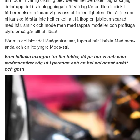
till modet. I vanlig ordning blev det en hel del bilder tagna så jag
delar upp det i två bloggningar där vi idag får en liten inblick i
förberedelserna innan vi gav oss ut i offentligheten. Det är ju som
ni kanske förstår inte helt enkelt att få ihop en jubileumsparad
med hår, smink och mode men med tappra modeller och proffsiga
stylister så går allt att lösa!
För min del blev det lösögonfransar, tuperat hår i bästa Mad men-
anda och en lite yngre Mods-stil.
Kom tillbaka imorgon för fler bilder, då på hur vi och våra
medresenärer såg ut i paraden och en hel del annat smått
och gott!