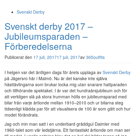
Svenskt Derby
Svenskt derby 2017 –
Jubileumsparaden –
Förberedelserna
Publicerat den
17 juli, 2017
17 juli, 2017
av
365outfits
I helgen var det äntligen dags för årets upplaga av
Svenskt Derby
på Jägersro här i Malmö. Nu är det kanske inte själva
hästtävlingarna som brukar locka mig utan snarare hattparaden
och tillhörande spektakel. I år var det hundraårsjubileum och för
att verkligen slå på stora trumman hölls en jubileumsparad med
bilar från varje årtionde mellan 1910–2010 och ur bilarna steg
tidsenligt klädda par för att visualisera de 100 år som gått och hur
modet förändrats.
Jag och min man satt i en underbard gräddgul Daimler med
1960-talet som vår ledstjärna. Ett fantastiskt årtionde om man ser