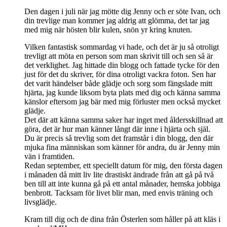
Den dagen i juli när jag mötte dig Jenny och er söte Ivan, och
din trevlige man kommer jag aldrig att glömma, det tar jag
med mig när hösten blir kulen, snön yr kring knuten.
Vilken fantastisk sommardag vi hade, och det är ju så otroligt
trevligt att möta en person som man skrivit till och sen så är
det verklighet. Jag hittade din blogg och fattade tycke för den
just för det du skriver, för dina otroligt vackra foton. Sen har
det varit händelser både glädje och sorg som fängslade mitt
hjärta, jag kunde liksom byta plats med dig och känna samma
känslor eftersom jag bär med mig förluster men också mycket
glädje.
Det där att känna samma saker har inget med åldersskillnad att
göra, det är hur man känner långt där inne i hjärta och själ.
Du är precis så trevlig som det framstår i din blogg, den där
mjuka fina människan som känner för andra, du är Jenny min
vän i framtiden.
Redan september, ett speciellt datum för mig, den första dagen
i månaden då mitt liv lite drastiskt ändrade från att gå på två
ben till att inte kunna gå på ett antal månader, hemska jobbiga
benbrott. Tacksam för livet blir man, med envis träning och
livsglädje.
Kram till dig och de dina från Österlen som håller på att kläs i