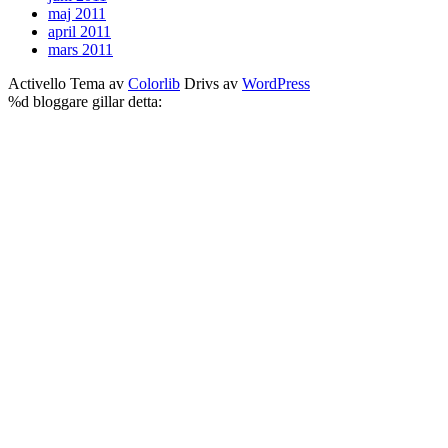
maj 2011
april 2011
mars 2011
Activello Tema av
Colorlib
Drivs av
WordPress
%d
bloggare gillar detta: