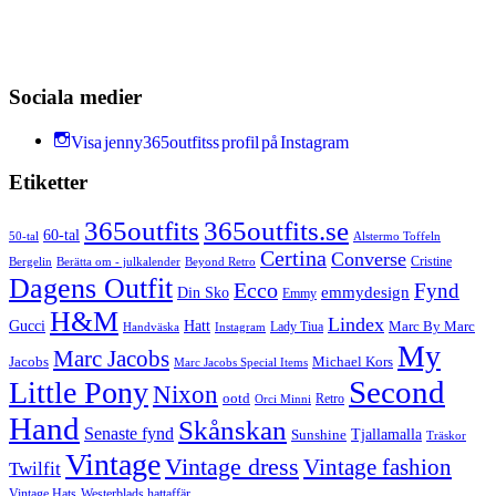
Sociala medier
Visa jenny365outfitss profil på Instagram
Etiketter
365outfits
365outfits.se
60-tal
50-tal
Alstermo Toffeln
Certina
Converse
Cristine
Bergelin
Beyond Retro
Berätta om - julkalender
Dagens Outfit
Ecco
Fynd
Din Sko
emmydesign
Emmy
H&M
Lindex
Gucci
Hatt
Lady Tiua
Marc By Marc
Instagram
Handväska
My
Marc Jacobs
Michael Kors
Jacobs
Marc Jacobs Special Items
Second
Little Pony
Nixon
ootd
Retro
Orci Minni
Hand
Skånskan
Senaste fynd
Tjallamalla
Sunshine
Träskor
Vintage
Vintage dress
Vintage fashion
Twilfit
Vintage Hats
Westerblads hattaffär