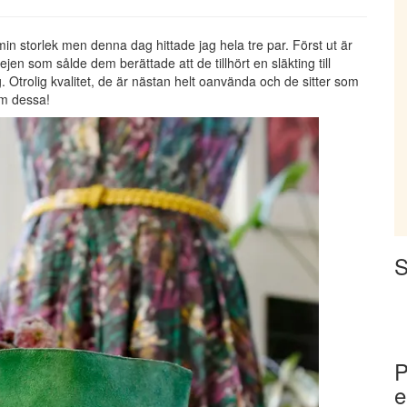
 min storlek men denna dag hittade jag hela tre par. Först ut är
jen som sålde dem berättade att de tillhört en släkting till
 Otrolig kvalitet, de är nästan helt oanvända och de sitter som
om dessa!
S
P
e