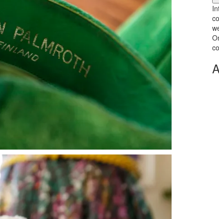
In
co
we
Om
co
A