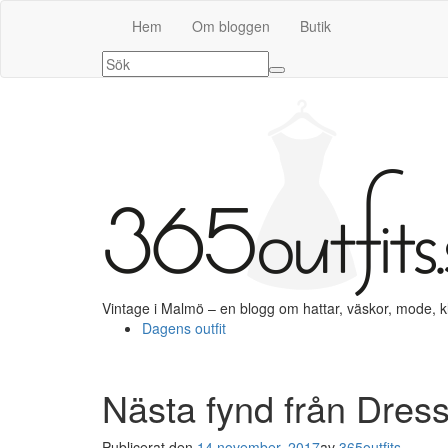
Hem
Om bloggen
Butik
Vintage i Malmö – en blogg om hattar, väskor, mode, 
Dagens outfit
Nästa fynd från Dress
Publicerat den
14 november, 2017
av
365outfits