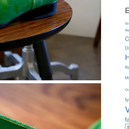
E
50-
Al
C
Di
By
Mi
Or
f
V
f