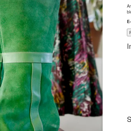
An
bl
E
I
S