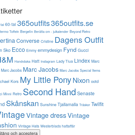
tiketter
365outfits
365outfits.se
60-tal
tal
stermo Toffeln
Bergelin
Beyond Retro
Berätta om - julkalender
Dagens Outfit
ertina
Converse
Cristine
Ecco
Fynd
emmydesign
n Sko
Gucci
Emmy
H&M
Lindex
Hatt
Lady Tiua
Marc
Instagram
Handväska
Marc Jacobs
 Marc Jacobs
Marc Jacobs Special Items
My Little Pony
Nixon
chael Kors
ootd
Second Hand
Senaste
Retro
ci Minni
Skånskan
Twilfit
ynd
Tjallamalla
Sunshine
Träskor
intage
Vintage dress
Vintage
ashion
Vintage Hats
Westerblads hattaffär