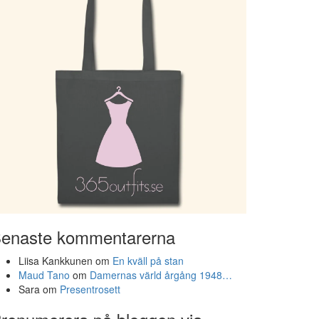
enaste kommentarerna
Liisa Kankkunen
om
En kväll på stan
Maud Tano
om
Damernas värld årgång 1948…
Sara
om
Presentrosett