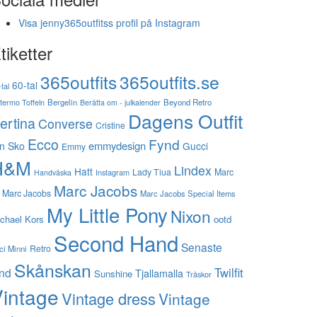
Visa jenny365outfitss profil på Instagram
tiketter
365outfits
365outfits.se
60-tal
tal
stermo Toffeln
Bergelin
Beyond Retro
Berätta om - julkalender
Dagens Outfit
ertina
Converse
Cristine
Ecco
Fynd
emmydesign
n Sko
Gucci
Emmy
H&M
Lindex
Hatt
Lady Tiua
Marc
Instagram
Handväska
Marc Jacobs
 Marc Jacobs
Marc Jacobs Special Items
My Little Pony
Nixon
chael Kors
ootd
Second Hand
Senaste
Retro
ci Minni
Skånskan
Twilfit
ynd
Tjallamalla
Sunshine
Träskor
intage
Vintage dress
Vintage