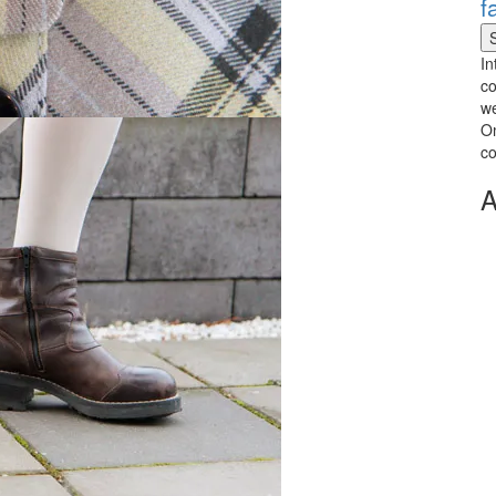
f
In
co
we
Om
co
A