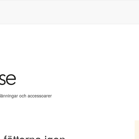
klänningar och accessoarer
 fötterna igen…