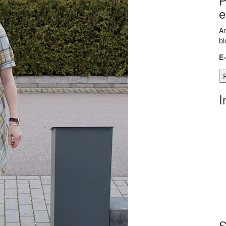
P
e
An
bl
E
I
S