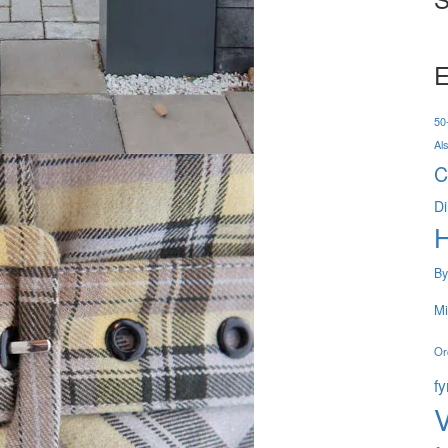
E
50-
Al
C
Di
By
Mi
Or
f
V