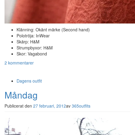
Klänning: Okänt märke (Second hand)
Polotröja: InWear
Skärp: H&M
Strumpbyxor: H&M
Skor: Vagabond
2 kommentarer
Dagens outfit
Måndag
Publicerat den
27 februari, 2012
av
365outfits