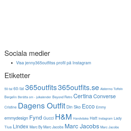
Sociala medier
Visa jenny365outfitss profil på Instagram
Etiketter
365outfits
365outfits.se
60-tal
50-tal
Alstermo Toffeln
Certina
Converse
Bergelin
Beyond Retro
Berätta om - julkalender
Dagens Outfit
Ecco
Din Sko
Cristine
Emmy
H&M
Fynd
emmydesign
Gucci
Hatt
Lady
Instagram
Handväska
Marc Jacobs
Lindex
Tiua
Marc By Marc Jacobs
Marc Jacobs