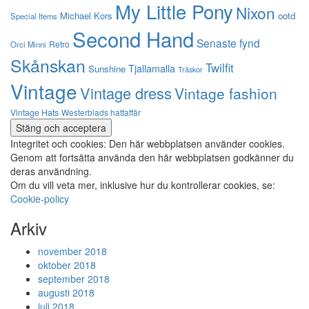
My Little Pony
Nixon
Michael Kors
ootd
Special Items
Second Hand
Senaste fynd
Retro
Orci Minni
Skånskan
Twilfit
Tjallamalla
Sunshine
Träskor
Vintage
Vintage dress
Vintage fashion
Vintage Hats
Westerblads hattaffär
Integritet och cookies: Den här webbplatsen använder cookies.
Genom att fortsätta använda den här webbplatsen godkänner du
deras användning.
Om du vill veta mer, inklusive hur du kontrollerar cookies, se:
Cookie-policy
Arkiv
november 2018
oktober 2018
september 2018
augusti 2018
juli 2018