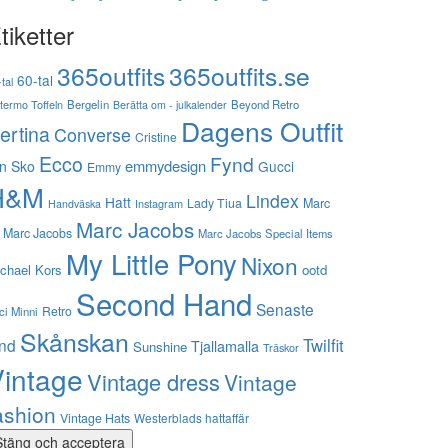
tiketter
365outfits
365outfits.se
60-tal
tal
stermo Toffeln
Bergelin
Beyond Retro
Berätta om - julkalender
Dagens Outfit
ertina
Converse
Cristine
Ecco
Fynd
emmydesign
n Sko
Gucci
Emmy
H&M
Lindex
Hatt
Lady Tiua
Marc
Instagram
Handväska
Marc Jacobs
 Marc Jacobs
Marc Jacobs Special Items
My Little Pony
Nixon
chael Kors
ootd
Second Hand
Senaste
Retro
ci Minni
Skånskan
Twilfit
ynd
Tjallamalla
Sunshine
Träskor
intage
Vintage dress
Vintage
ashion
Vintage Hats
Westerblads hattaffär