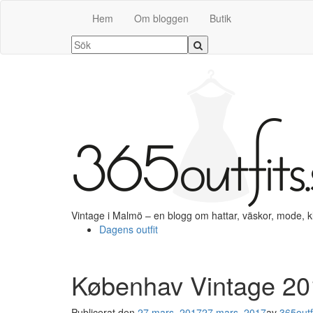
Hem
Om bloggen
Butik
Vintage i Malmö – en blogg om hattar, väskor, mode, 
Dagens outfit
Københav Vintage 20
Publicerat den
27 mars, 2017
27 mars, 2017
av
365outf