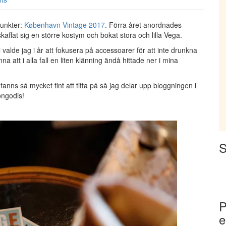
punkter:
København Vintage 2017
. Förra året anordnades
fat sig en större kostym och bokat stora och lilla Vega.
l valde jag i år att fokusera på accessoarer för att inte drunkna
na att i alla fall en liten klänning ändå hittade ner i mina
 fanns så mycket fint att titta på så jag delar upp bloggningen i
ongodis!
S
P
e