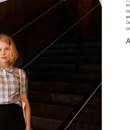
In
co
we
Om
co
A