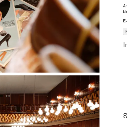
An
bl
E
I
S