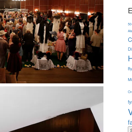
E
50-
Al
C
Di
By
Mi
Or
f
V
f