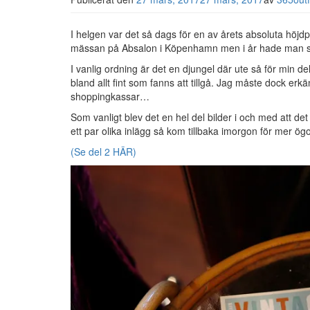
I helgen var det så dags för en av årets absoluta höjd
mässan på Absalon i Köpenhamn men i år hade man skaf
I vanlig ordning är det en djungel där ute så för min de
bland allt fint som fanns att tillgå. Jag måste dock erkän
shoppingkassar…
Som vanligt blev det en hel del bilder i och med att det
ett par olika inlägg så kom tillbaka imorgon för mer ög
(Se del 2 HÄR)