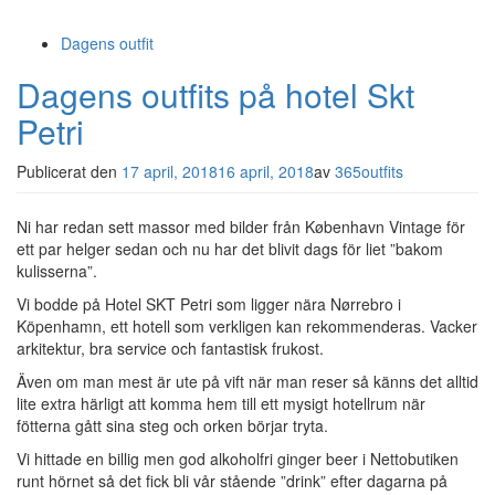
Dagens outfit
Dagens outfits på hotel Skt
Petri
Publicerat den
17 april, 2018
16 april, 2018
av
365outfits
Ni har redan sett massor med bilder från København Vintage för
ett par helger sedan och nu har det blivit dags för liet ”bakom
kulisserna”.
Vi bodde på Hotel SKT Petri som ligger nära Nørrebro i
Köpenhamn, ett hotell som verkligen kan rekommenderas. Vacker
arkitektur, bra service och fantastisk frukost.
Även om man mest är ute på vift när man reser så känns det alltid
lite extra härligt att komma hem till ett mysigt hotellrum när
fötterna gått sina steg och orken börjar tryta.
Vi hittade en billig men god alkoholfri ginger beer i Nettobutiken
runt hörnet så det fick bli vår stående ”drink” efter dagarna på