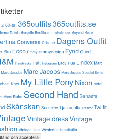
tiketter
365outfits
365outfits.se
60-tal
tal
stermo Toffeln
Bergelin
Beyond Retro
Berätta om - julkalender
Dagens Outfit
ertina
Converse
Cristine
Ecco
Fynd
emmydesign
n Sko
Gucci
Emmy
H&M
Lindex
Hatt
Lady Tiua
Marc
Instagram
Handväska
Marc Jacobs
 Marc Jacobs
Marc Jacobs Special Items
My Little Pony
Nixon
chael Kors
ootd
Second Hand
Senaste
Retro
ci Minni
Skånskan
Twilfit
ynd
Tjallamalla
Sunshine
Träskor
intage
Vintage dress
Vintage
ashion
Vintage Hats
Westerblads hattaffär