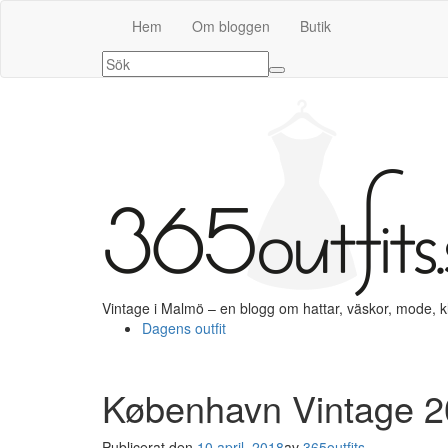
Hem
Om bloggen
Butik
Vintage i Malmö – en blogg om hattar, väskor, mode, 
Dagens outfit
København Vintage 2
Publicerat den
10 april, 2018
av
365outfits