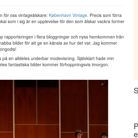
en för oss vintageälskare:
København Vintage
. Precis som förra
okal som i sig är en upplevelse för den som älskar vackra former
 upp rapporteringen i flera bloggningar och nyss hemkommen från
bba bilder för att ge en känsla av hur det var. Jag kommer
gongodis!
ds på en alldeles underbar modevisning. Självklart hade min
eles fantastiska bilder kommer förhoppningsvis imorgon.
S
P
e