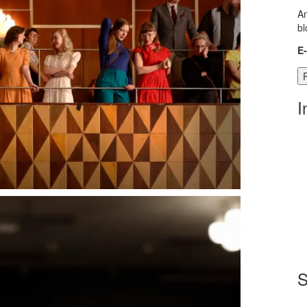
An
bl
E
I
S