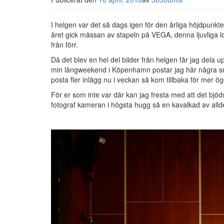
I helgen var det så dags igen för den årliga höjdpunkt
året gick mässan av stapeln på VEGA, denna ljuvliga l
från förr.
Då det blev en hel del bilder från helgen får jag dela
min långweekend i Köpenhamn postar jag här några sna
posta fler inlägg nu i veckan så kom tillbaka för mer ö
För er som inte var där kan jag fresta med att det bjö
fotograf kameran i högsta hugg så en kavalkad av alld