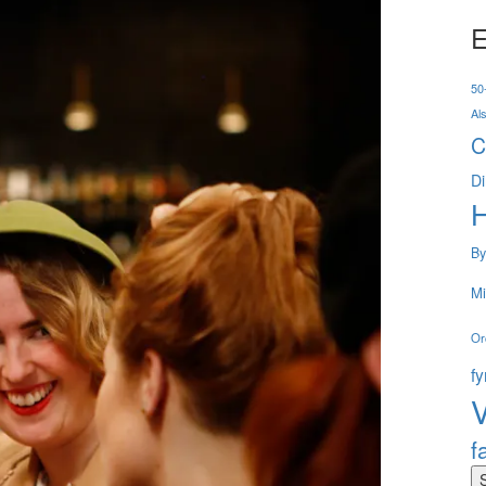
E
50-
Al
C
Di
By
Mi
Or
f
V
f