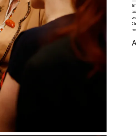
In
co
we
Om
co
A