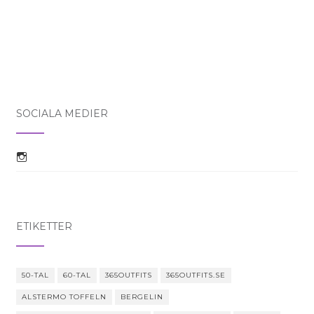
SOCIALA MEDIER
Visa jenny365outfitss profil på Instagram
ETIKETTER
50-TAL
60-TAL
365OUTFITS
365OUTFITS.SE
ALSTERMO TOFFELN
BERGELIN