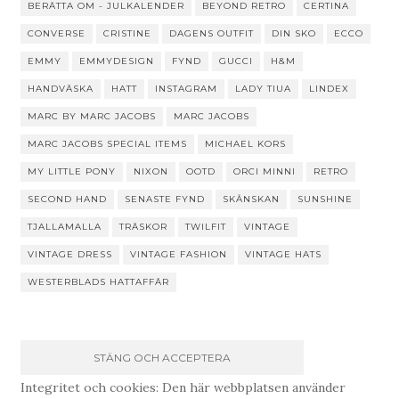
BERÄTTA OM - JULKALENDER
BEYOND RETRO
CERTINA
CONVERSE
CRISTINE
DAGENS OUTFIT
DIN SKO
ECCO
EMMY
EMMYDESIGN
FYND
GUCCI
H&M
HANDVÄSKA
HATT
INSTAGRAM
LADY TIUA
LINDEX
MARC BY MARC JACOBS
MARC JACOBS
MARC JACOBS SPECIAL ITEMS
MICHAEL KORS
MY LITTLE PONY
NIXON
OOTD
ORCI MINNI
RETRO
SECOND HAND
SENASTE FYND
SKÅNSKAN
SUNSHINE
TJALLAMALLA
TRÄSKOR
TWILFIT
VINTAGE
VINTAGE DRESS
VINTAGE FASHION
VINTAGE HATS
WESTERBLADS HATTAFFÄR
Integritet och cookies: Den här webbplatsen använder