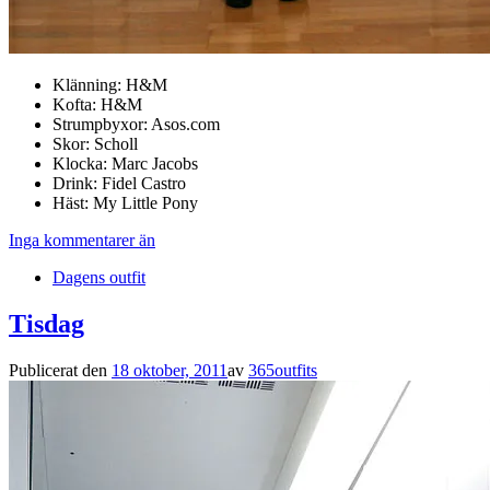
Klänning: H&M
Kofta: H&M
Strumpbyxor: Asos.com
Skor: Scholl
Klocka: Marc Jacobs
Drink: Fidel Castro
Häst: My Little Pony
Inga kommentarer än
Dagens outfit
Tisdag
Publicerat den
18 oktober, 2011
av
365outfits