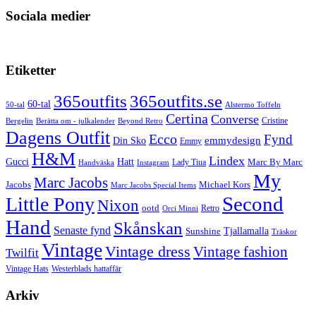
Sociala medier
Visa
jenny365outfitss
profil
Etiketter
på
Instagram
365outfits
365outfits.se
60-tal
50-tal
Alstermo Toffeln
Certina
Converse
Cristine
Bergelin
Beyond Retro
Berätta om - julkalender
Dagens Outfit
Ecco
Fynd
Din Sko
emmydesign
Emmy
H&M
Lindex
Gucci
Hatt
Lady Tiua
Marc By Marc
Instagram
Handväska
My
Marc Jacobs
Michael Kors
Jacobs
Marc Jacobs Special Items
Second
Little Pony
Nixon
ootd
Retro
Orci Minni
Hand
Skånskan
Senaste fynd
Tjallamalla
Sunshine
Träskor
Vintage
Vintage dress
Vintage fashion
Twilfit
Vintage Hats
Westerblads hattaffär
Arkiv