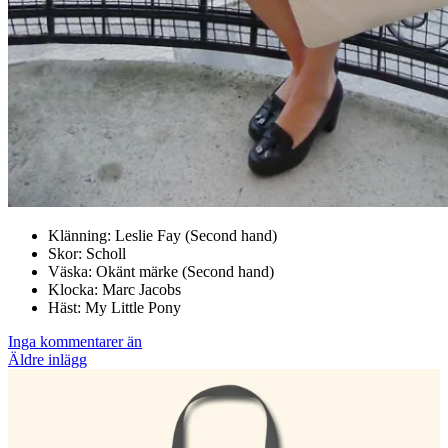
Klänning: Leslie Fay (Second hand)
Skor: Scholl
Väska: Okänt märke (Second hand)
Klocka: Marc Jacobs
Häst: My Little Pony
Inga kommentarer än
Inläggsnavigering
Äldre inlägg