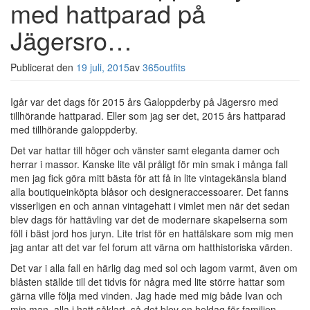
med hattparad på
Jägersro…
Publicerat den
19 juli, 2015
av
365outfits
Igår var det dags för 2015 års Galoppderby på Jägersro med
tillhörande hattparad. Eller som jag ser det, 2015 års hattparad
med tillhörande galoppderby.
Det var hattar till höger och vänster samt eleganta damer och
herrar i massor. Kanske lite väl pråligt för min smak i många fall
men jag fick göra mitt bästa för att få in lite vintagekänsla bland
alla boutiqueinköpta blåsor och designeraccessoarer. Det fanns
visserligen en och annan vintagehatt i vimlet men när det sedan
blev dags för hattävling var det de modernare skapelserna som
föll i bäst jord hos juryn. Lite trist för en hattälskare som mig men
jag antar att det var fel forum att värna om hatthistoriska värden.
Det var i alla fall en härlig dag med sol och lagom varmt, även om
blåsten ställde till det tidvis för några med lite större hattar som
gärna ville följa med vinden. Jag hade med mig både Ivan och
min man, alla i hatt såklart, så det blev en heldag för familjen.