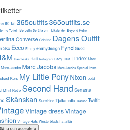
tiketter
365outfits
365outfits.se
60-tal
tal
stermo Toffeln
Bergelin
Beyond Retro
Berätta om - julkalender
Dagens Outfit
ertina
Converse
Cristine
Ecco
Fynd
emmydesign
n Sko
Gucci
Emmy
H&M
Lindex
Hatt
Lady Tiua
Marc
Instagram
Handväska
Marc Jacobs
 Marc Jacobs
Marc Jacobs Special Items
My Little Pony
Nixon
chael Kors
ootd
Second Hand
Senaste
Retro
ci Minni
Skånskan
Twilfit
ynd
Tjallamalla
Sunshine
Träskor
intage
Vintage dress
Vintage
ashion
Vintage Hats
Westerblads hattaffär