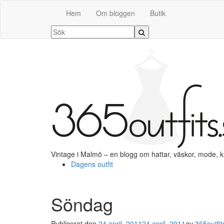
Hem
Om bloggen
Butik
Vintage i Malmö – en blogg om hattar, väskor, mode, 
Dagens outfit
Söndag
Publicerat den
24 april, 2011
24 april, 2011
av
365outfit