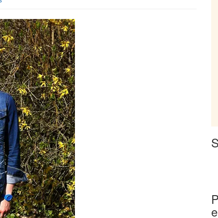
S
P
e