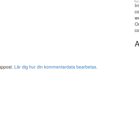
In
co
we
Om
co
A
äppost.
Lär dig hur din kommentardata bearbetas
.