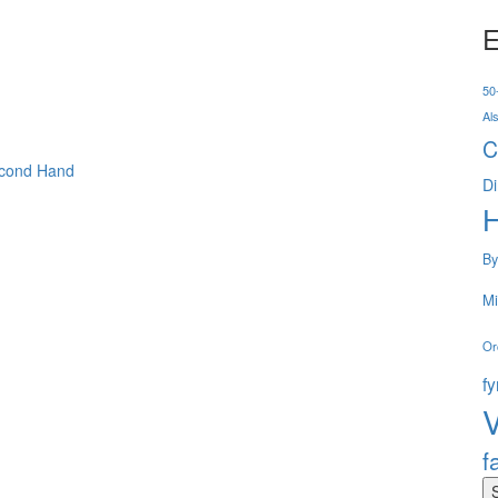
E
50-
Al
C
cond Hand
Di
By
Mi
Or
f
V
f