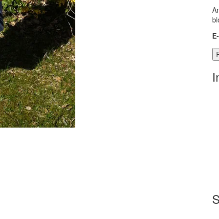
An
bl
E
I
S