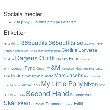
Sociala medier
Visa jenny365outfitss profil på Instagram
Etiketter
365outfits
365outfits.se
60-tal
50-tal
Alstermo Toffeln
Certina
Converse
Bergelin
Beyond Retro
Berätta om - julkalender
Dagens Outfit
Ecco
Din Sko
Cristine
Emmy
H&M
Fynd
emmydesign
Gucci
Hatt
Lady
Instagram
Handväska
Marc Jacobs
Lindex
Tiua
Marc By Marc Jacobs
Marc Jacobs
My Little Pony
Nixon
Michael Kors
ootd
Special Items
Second Hand
Senaste fynd
Retro
Orci Minni
Skånskan
Twilfit
Tjallamalla
Sunshine
Träskor