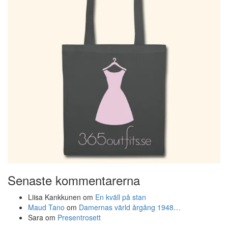
Senaste kommentarerna
Liisa Kankkunen
om
En kväll på stan
Maud Tano
om
Damernas värld årgång 1948…
Sara
om
Presentrosett