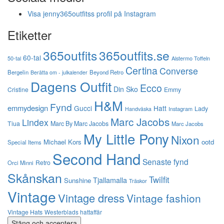
Visa jenny365outfitss profil på Instagram
Etiketter
365outfits
365outfits.se
60-tal
50-tal
Alstermo Toffeln
Certina
Converse
Bergelin
Beyond Retro
Berätta om - julkalender
Dagens Outfit
Ecco
Din Sko
Cristine
Emmy
H&M
Fynd
emmydesign
Gucci
Hatt
Lady
Instagram
Handväska
Marc Jacobs
Lindex
Tiua
Marc By Marc Jacobs
Marc Jacobs
My Little Pony
Nixon
Michael Kors
ootd
Special Items
Second Hand
Senaste fynd
Retro
Orci Minni
Skånskan
Twilfit
Tjallamalla
Sunshine
Träskor
Vintage
Vintage dress
Vintage fashion
Vintage Hats
Westerblads hattaffär